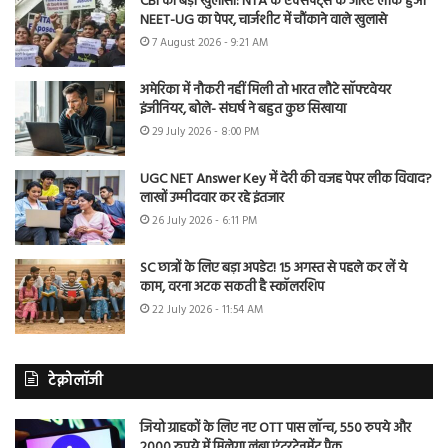
CBI का बड़ा खुलासा: NTA के एक्सपर्ट्स के जरिए लीक हुआ
NEET-UG का पेपर, चार्जशीट में चौंकाने वाले खुलासे
7 August 2026 - 9:21 AM
अमेरिका में नौकरी नहीं मिली तो भारत लौटे सॉफ्टवेयर
इंजीनियर, बोले- संघर्ष ने बहुत कुछ सिखाया
29 July 2026 - 8:00 PM
UGC NET Answer Key में देरी की वजह पेपर लीक विवाद?
लाखों उम्मीदवार कर रहे इंतजार
26 July 2026 - 6:11 PM
SC छात्रों के लिए बड़ा अपडेट! 15 अगस्त से पहले कर लें ये
काम, वरना अटक सकती है स्कॉलरशिप
22 July 2026 - 11:54 AM
टेक्नोलॉजी
जियो ग्राहकों के लिए नए OTT पास लॉन्च, 550 रुपये और
2000 रुपये में मिलेगा लंबा एंटरटेनमेंट पैक