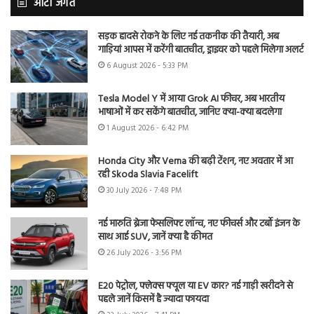
ऑटो जगत
सड़क हादसे रोकने के लिए नई तकनीक की तैयारी, अब
गाड़ियां आपस में करेंगी बातचीत, ड्राइवर को पहले मिलेगा अलर्ट
6 August 2026 - 5:33 PM
Tesla Model Y में आया Grok AI फीचर, अब भारतीय
भाषाओं में कर सकेंगे बातचीत, जानिए क्या-क्या बदलेगा
1 August 2026 - 6:42 PM
Honda City और Verna की बढ़ी टेंशन, नए अवतार में आ
रही Skoda Slavia Facelift
30 July 2026 - 7:48 PM
नई मारुति ब्रेजा फेसलिफ्ट लॉन्च, नए फीचर्स और टर्बो इंजन के
साथ आई SUV, जानें क्या है कीमत
26 July 2026 - 3:56 PM
E20 पेट्रोल, फ्लेक्स फ्यूल या EV कार? नई गाड़ी खरीदने से
पहले जानें किसमें है ज्यादा फायदा