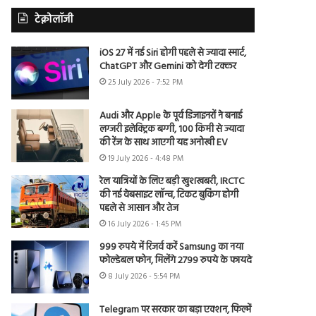
टेक्नोलॉजी
iOS 27 में नई Siri होगी पहले से ज्यादा स्मार्ट,
ChatGPT और Gemini को देगी टक्कर
25 July 2026 - 7:52 PM
Audi और Apple के पूर्व डिजाइनरों ने बनाई
लग्जरी इलेक्ट्रिक बग्गी, 100 किमी से ज्यादा
की रेंज के साथ आएगी यह अनोखी EV
19 July 2026 - 4:48 PM
रेल यात्रियों के लिए बड़ी खुशखबरी, IRCTC
की नई वेबसाइट लॉन्च, टिकट बुकिंग होगी
पहले से आसान और तेज
16 July 2026 - 1:45 PM
999 रुपये में रिजर्व करें Samsung का नया
फोल्डेबल फोन, मिलेंगे 2799 रुपये के फायदे
8 July 2026 - 5:54 PM
Telegram पर सरकार का बड़ा एक्शन, फिल्में