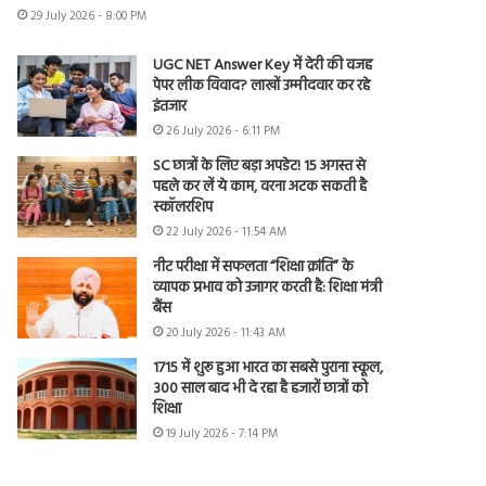
29 July 2026 - 8:00 PM
UGC NET Answer Key में देरी की वजह
पेपर लीक विवाद? लाखों उम्मीदवार कर रहे
इंतजार
26 July 2026 - 6:11 PM
SC छात्रों के लिए बड़ा अपडेट! 15 अगस्त से
पहले कर लें ये काम, वरना अटक सकती है
स्कॉलरशिप
22 July 2026 - 11:54 AM
नीट परीक्षा में सफलता “शिक्षा क्रांति” के
व्यापक प्रभाव को उजागर करती है: शिक्षा मंत्री
बैंस
20 July 2026 - 11:43 AM
1715 में शुरू हुआ भारत का सबसे पुराना स्कूल,
300 साल बाद भी दे रहा है हजारों छात्रों को
शिक्षा
19 July 2026 - 7:14 PM