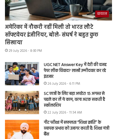
वायरल
अमेरिका में नौकरी नहीं मिली तो भारत लौटे
सॉफ्टवेयर इंजीनियर, बोले- संघर्ष ने बहुत कुछ
सिखाया
29 July 2026 - 8:00 PM
UGC NET Answer Key में देरी की वजह
पेपर लीक विवाद? लाखों उम्मीदवार कर रहे
इंतजार
26 July 2026 - 6:11 PM
SC छात्रों के लिए बड़ा अपडेट! 15 अगस्त से
पहले कर लें ये काम, वरना अटक सकती है
स्कॉलरशिप
22 July 2026 - 11:54 AM
नीट परीक्षा में सफलता “शिक्षा क्रांति” के
व्यापक प्रभाव को उजागर करती है: शिक्षा मंत्री
बैंस