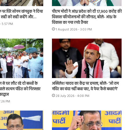
फ पर घिरे सोनम वांगचुक ने दिया
पीएम मोदी ने आंध्र प्रदेश को दी 17,900 करोड़ की
- सही को सही कहेंगे और…
विकास परियोजनाओं की सौगात, बोले- आंध्र के
विकास का नया रनवे तैयार
- 5:57 PM
1 August 2026 - 3:03 PM
शन से घर लौट रहे दो बच्चों के
अखिलेश यादव का केंद्र पर हमला, बोले- ‘जो राम
ाले सत्यम पंडित को गिरफ्तार
मंदिर का चंदा नहीं बचा पाए, वे पेपर कैसे बचाएंगे’
रद्वाज
28 July 2026 - 4:08 PM
7:26 PM