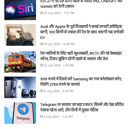
iOS 27 में नई Siri होगी पहले से ज्यादा स्मार्ट, ChatGPT और
Gemini को देगी टक्कर
25 July 2026 - 7:52 PM
Audi और Apple के पूर्व डिजाइनरों ने बनाई लग्जरी इलेक्ट्रिक
बग्गी, 100 किमी से ज्यादा की रेंज के साथ आएगी यह अनोखी
EV
19 July 2026 - 4:48 PM
रेल यात्रियों के लिए बड़ी खुशखबरी, IRCTC की नई वेबसाइट
लॉन्च, टिकट बुकिंग होगी पहले से आसान और तेज
16 July 2026 - 1:45 PM
999 रुपये में रिजर्व करें Samsung का नया फोल्डेबल फोन,
मिलेंगे 2799 रुपये के फायदे
8 July 2026 - 5:54 PM
Telegram पर सरकार का बड़ा एक्शन, फिल्में और वेब सीरीज
देखना पड़ेगा भारी, तीन दिनों में दूसरा नोटिस
5 July 2026 - 2:25 PM