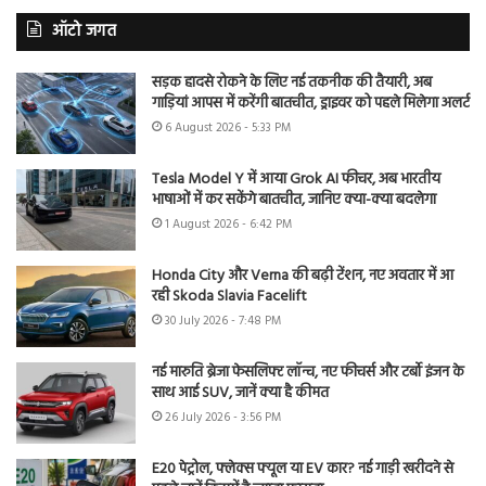
ऑटो जगत
सड़क हादसे रोकने के लिए नई तकनीक की तैयारी, अब
गाड़ियां आपस में करेंगी बातचीत, ड्राइवर को पहले मिलेगा अलर्ट
6 August 2026 - 5:33 PM
Tesla Model Y में आया Grok AI फीचर, अब भारतीय
भाषाओं में कर सकेंगे बातचीत, जानिए क्या-क्या बदलेगा
1 August 2026 - 6:42 PM
Honda City और Verna की बढ़ी टेंशन, नए अवतार में आ
रही Skoda Slavia Facelift
30 July 2026 - 7:48 PM
नई मारुति ब्रेजा फेसलिफ्ट लॉन्च, नए फीचर्स और टर्बो इंजन के
साथ आई SUV, जानें क्या है कीमत
26 July 2026 - 3:56 PM
E20 पेट्रोल, फ्लेक्स फ्यूल या EV कार? नई गाड़ी खरीदने से