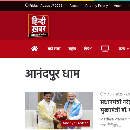
Friday, August 7 2026
About
Privacy Policy
Video
Home
Live
बड़ी ख़बर
राष्ट्रीय
विदेश
राज्य
TV
आनंदपुर धाम
11 April 2025 - 9
प्रधानमंत्री न
मुख्यमंत्री ड
Madhya Pradesh News :
Madhya Pradesh
धाम (विदिशा)…