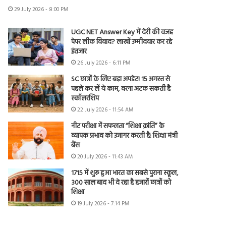
29 July 2026 - 8:00 PM
UGC NET Answer Key में देरी की वजह
पेपर लीक विवाद? लाखों उम्मीदवार कर रहे
इंतजार
26 July 2026 - 6:11 PM
SC छात्रों के लिए बड़ा अपडेट! 15 अगस्त से
पहले कर लें ये काम, वरना अटक सकती है
स्कॉलरशिप
22 July 2026 - 11:54 AM
नीट परीक्षा में सफलता “शिक्षा क्रांति” के
व्यापक प्रभाव को उजागर करती है: शिक्षा मंत्री
बैंस
20 July 2026 - 11:43 AM
1715 में शुरू हुआ भारत का सबसे पुराना स्कूल,
300 साल बाद भी दे रहा है हजारों छात्रों को
शिक्षा
19 July 2026 - 7:14 PM