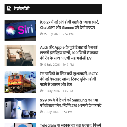
टेक्नोलॉजी
iOS 27 में नई Siri होगी पहले से ज्यादा स्मार्ट,
ChatGPT और Gemini को देगी टक्कर
25 July 2026 - 7:52 PM
Audi और Apple के पूर्व डिजाइनरों ने बनाई
लग्जरी इलेक्ट्रिक बग्गी, 100 किमी से ज्यादा
की रेंज के साथ आएगी यह अनोखी EV
19 July 2026 - 4:48 PM
रेल यात्रियों के लिए बड़ी खुशखबरी, IRCTC
की नई वेबसाइट लॉन्च, टिकट बुकिंग होगी
पहले से आसान और तेज
16 July 2026 - 1:45 PM
999 रुपये में रिजर्व करें Samsung का नया
फोल्डेबल फोन, मिलेंगे 2799 रुपये के फायदे
8 July 2026 - 5:54 PM
Telegram पर सरकार का बड़ा एक्शन, फिल्में