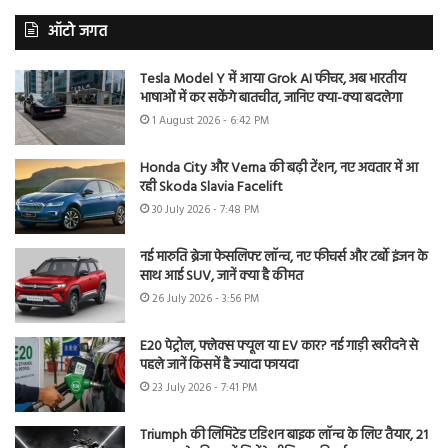
ऑटो जगत
Tesla Model Y में आया Grok AI फीचर, अब भारतीय
भाषाओं में कर सकेंगे बातचीत, जानिए क्या-क्या बदलेगा
1 August 2026 - 6:42 PM
Honda City और Verna की बढ़ी टेंशन, नए अवतार में आ
रही Skoda Slavia Facelift
30 July 2026 - 7:48 PM
नई मारुति ब्रेजा फेसलिफ्ट लॉन्च, नए फीचर्स और टर्बो इंजन के
साथ आई SUV, जानें क्या है कीमत
26 July 2026 - 3:56 PM
E20 पेट्रोल, फ्लेक्स फ्यूल या EV कार? नई गाड़ी खरीदने से
पहले जानें किसमें है ज्यादा फायदा
23 July 2026 - 7:41 PM
Triumph की लिमिटेड एडिशन बाइक लॉन्च के लिए तैयार, 21