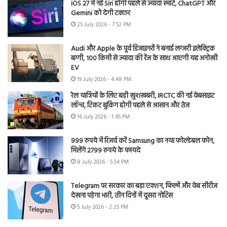
iOS 27 में नई Siri होगी पहले से ज्यादा स्मार्ट, ChatGPT और
Gemini को देगी टक्कर
25 July 2026 - 7:52 PM
Audi और Apple के पूर्व डिजाइनरों ने बनाई लग्जरी इलेक्ट्रिक
बग्गी, 100 किमी से ज्यादा की रेंज के साथ आएगी यह अनोखी
EV
19 July 2026 - 4:48 PM
रेल यात्रियों के लिए बड़ी खुशखबरी, IRCTC की नई वेबसाइट
लॉन्च, टिकट बुकिंग होगी पहले से आसान और तेज
16 July 2026 - 1:45 PM
999 रुपये में रिजर्व करें Samsung का नया फोल्डेबल फोन,
मिलेंगे 2799 रुपये के फायदे
8 July 2026 - 5:54 PM
Telegram पर सरकार का बड़ा एक्शन, फिल्में और वेब सीरीज
देखना पड़ेगा भारी, तीन दिनों में दूसरा नोटिस
5 July 2026 - 2:25 PM