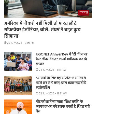
वायरल
अमेरिका में नौकरी नहीं मिली तो भारत लौटे
सॉफ्टवेयर इंजीनियर, बोले- संघर्ष ने बहुत कुछ
सिखाया
29 July 2026 - 8:00 PM
UGC NET Answer Key में देरी की वजह
पेपर लीक विवाद? लाखों उम्मीदवार कर रहे
इंतजार
26 July 2026 - 6:11 PM
SC छात्रों के लिए बड़ा अपडेट! 15 अगस्त से
पहले कर लें ये काम, वरना अटक सकती है
स्कॉलरशिप
22 July 2026 - 11:54 AM
नीट परीक्षा में सफलता “शिक्षा क्रांति” के
व्यापक प्रभाव को उजागर करती है: शिक्षा मंत्री
बैंस