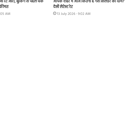
ा रेट जारी, बुकिंग से पहले चेक
आपके शहर में आज कितना है गैस सिलेंडर का दाम?
 कीमत
देखें लेटेस्ट रेट
9:05 AM
13 July 2026 - 9:02 AM