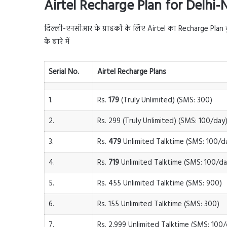
Airtel Recharge Plan for Delhi
दिल्ली-एनसीआर के ग्राहकों के लिए Airtel का Recharge Plan कु
के बारे में
Serial No.
Airtel Recharge Plans
1.
Rs.
179
(Truly Unlimited) (SMS: 300)
2.
Rs. 299 (Truly Unlimited) (SMS: 100/day
3.
Rs.
479
Unlimited Talktime (SMS: 100/d
4.
Rs.
719
Unlimited Talktime (SMS: 100/da
5.
Rs. 455 Unlimited Talktime (SMS: 900)
6.
Rs. 155 Unlimited Talktime (SMS: 300)
7.
Rs. 2,999 Unlimited Talktime (SMS: 100/