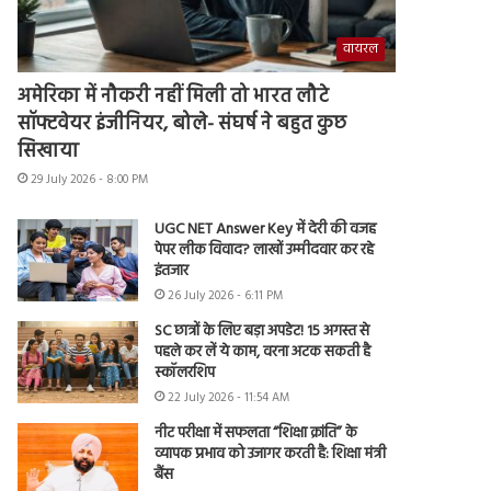
वायरल
अमेरिका में नौकरी नहीं मिली तो भारत लौटे
सॉफ्टवेयर इंजीनियर, बोले- संघर्ष ने बहुत कुछ
सिखाया
29 July 2026 - 8:00 PM
UGC NET Answer Key में देरी की वजह
पेपर लीक विवाद? लाखों उम्मीदवार कर रहे
इंतजार
26 July 2026 - 6:11 PM
SC छात्रों के लिए बड़ा अपडेट! 15 अगस्त से
पहले कर लें ये काम, वरना अटक सकती है
स्कॉलरशिप
22 July 2026 - 11:54 AM
नीट परीक्षा में सफलता “शिक्षा क्रांति” के
व्यापक प्रभाव को उजागर करती है: शिक्षा मंत्री
बैंस