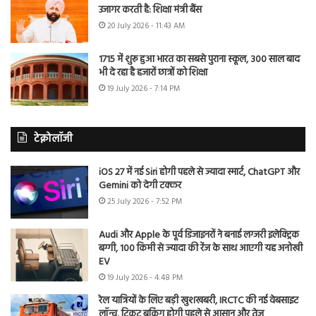
उजागर करती है: शिक्षा मंत्री बैंस
20 July 2026 - 11:43 AM
1715 में शुरू हुआ भारत का सबसे पुराना स्कूल, 300 साल बाद
भी दे रहा है हजारों छात्रों को शिक्षा
19 July 2026 - 7:14 PM
टेक्नोलॉजी
iOS 27 में नई Siri होगी पहले से ज्यादा स्मार्ट, ChatGPT और
Gemini को देगी टक्कर
25 July 2026 - 7:52 PM
Audi और Apple के पूर्व डिजाइनरों ने बनाई लग्जरी इलेक्ट्रिक
बग्गी, 100 किमी से ज्यादा की रेंज के साथ आएगी यह अनोखी
EV
19 July 2026 - 4:48 PM
रेल यात्रियों के लिए बड़ी खुशखबरी, IRCTC की नई वेबसाइट
लॉन्च, टिकट बुकिंग होगी पहले से आसान और तेज