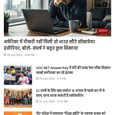
वायरल
अमेरिका में नौकरी नहीं मिली तो भारत लौटे सॉफ्टवेयर
इंजीनियर, बोले- संघर्ष ने बहुत कुछ सिखाया
29 July 2026 - 8:00 PM
UGC NET Answer Key में देरी की वजह पेपर लीक विवाद?
लाखों उम्मीदवार कर रहे इंतजार
26 July 2026 - 6:11 PM
SC छात्रों के लिए बड़ा अपडेट! 15 अगस्त से पहले कर लें ये
काम, वरना अटक सकती है स्कॉलरशिप
22 July 2026 - 11:54 AM
नीट परीक्षा में सफलता “शिक्षा क्रांति” के व्यापक प्रभाव को