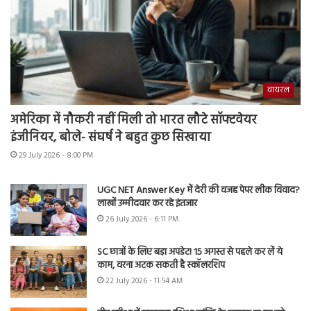
वायरल
अमेरिका में नौकरी नहीं मिली तो भारत लौटे सॉफ्टवेयर
इंजीनियर, बोले- संघर्ष ने बहुत कुछ सिखाया
29 July 2026 - 8:00 PM
UGC NET Answer Key में देरी की वजह पेपर लीक विवाद?
लाखों उम्मीदवार कर रहे इंतजार
26 July 2026 - 6:11 PM
SC छात्रों के लिए बड़ा अपडेट! 15 अगस्त से पहले कर लें ये
काम, वरना अटक सकती है स्कॉलरशिप
22 July 2026 - 11:54 AM