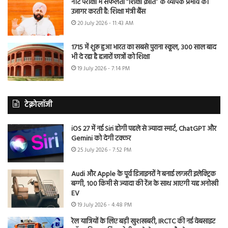
नीट परीक्षा में सफलता “शिक्षा क्रांति” के व्यापक प्रभाव को
उजागर करती है: शिक्षा मंत्री बैंस
20 July 2026 - 11:43 AM
1715 में शुरू हुआ भारत का सबसे पुराना स्कूल, 300 साल बाद
भी दे रहा है हजारों छात्रों को शिक्षा
19 July 2026 - 7:14 PM
टेक्नोलॉजी
iOS 27 में नई Siri होगी पहले से ज्यादा स्मार्ट, ChatGPT और
Gemini को देगी टक्कर
25 July 2026 - 7:52 PM
Audi और Apple के पूर्व डिजाइनरों ने बनाई लग्जरी इलेक्ट्रिक
बग्गी, 100 किमी से ज्यादा की रेंज के साथ आएगी यह अनोखी
EV
19 July 2026 - 4:48 PM
रेल यात्रियों के लिए बड़ी खुशखबरी, IRCTC की नई वेबसाइट