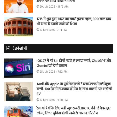
उजागर करती है: शिक्षा मंत्री बैंस
20 July 2026 - 11:43 AM
1715 में शुरू हुआ भारत का सबसे पुराना स्कूल, 300 साल बाद
भी दे रहा है हजारों छात्रों को शिक्षा
19 July 2026 - 7:14 PM
टेक्नोलॉजी
iOS 27 में नई Siri होगी पहले से ज्यादा स्मार्ट, ChatGPT और
Gemini को देगी टक्कर
25 July 2026 - 7:52 PM
Audi और Apple के पूर्व डिजाइनरों ने बनाई लग्जरी इलेक्ट्रिक
बग्गी, 100 किमी से ज्यादा की रेंज के साथ आएगी यह अनोखी
EV
19 July 2026 - 4:48 PM
रेल यात्रियों के लिए बड़ी खुशखबरी, IRCTC की नई वेबसाइट
लॉन्च, टिकट बुकिंग होगी पहले से आसान और तेज