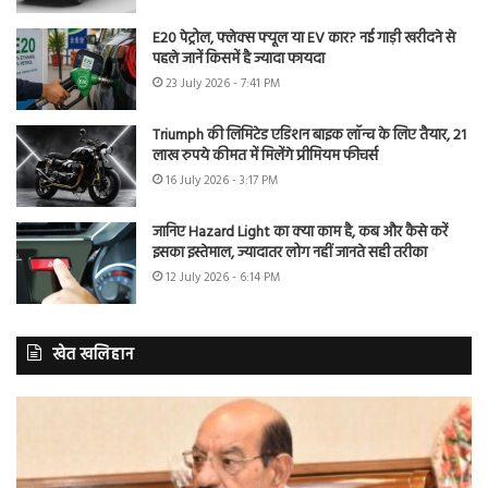
E20 पेट्रोल, फ्लेक्स फ्यूल या EV कार? नई गाड़ी खरीदने से
पहले जानें किसमें है ज्यादा फायदा
23 July 2026 - 7:41 PM
Triumph की लिमिटेड एडिशन बाइक लॉन्च के लिए तैयार, 21
लाख रुपये कीमत में मिलेंगे प्रीमियम फीचर्स
16 July 2026 - 3:17 PM
जानिए Hazard Light का क्या काम है, कब और कैसे करें
इसका इस्तेमाल, ज्यादातर लोग नहीं जानते सही तरीका
12 July 2026 - 6:14 PM
खेत खलिहान