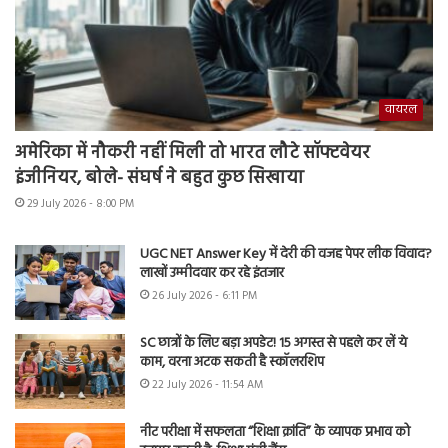
वायरल
अमेरिका में नौकरी नहीं मिली तो भारत लौटे सॉफ्टवेयर
इंजीनियर, बोले- संघर्ष ने बहुत कुछ सिखाया
29 July 2026 - 8:00 PM
UGC NET Answer Key में देरी की वजह पेपर लीक विवाद?
लाखों उम्मीदवार कर रहे इंतजार
26 July 2026 - 6:11 PM
SC छात्रों के लिए बड़ा अपडेट! 15 अगस्त से पहले कर लें ये
काम, वरना अटक सकती है स्कॉलरशिप
22 July 2026 - 11:54 AM
नीट परीक्षा में सफलता “शिक्षा क्रांति” के व्यापक प्रभाव को