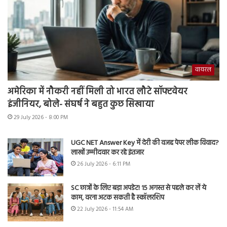
वायरल
अमेरिका में नौकरी नहीं मिली तो भारत लौटे सॉफ्टवेयर
इंजीनियर, बोले- संघर्ष ने बहुत कुछ सिखाया
29 July 2026 - 8:00 PM
UGC NET Answer Key में देरी की वजह पेपर लीक विवाद?
लाखों उम्मीदवार कर रहे इंतजार
26 July 2026 - 6:11 PM
SC छात्रों के लिए बड़ा अपडेट! 15 अगस्त से पहले कर लें ये
काम, वरना अटक सकती है स्कॉलरशिप
22 July 2026 - 11:54 AM