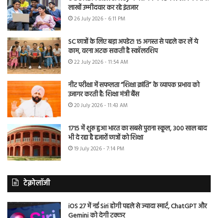
लाखों उम्मीदवार कर रहे इंतजार
26 July 2026 - 6:11 PM
SC छात्रों के लिए बड़ा अपडेट! 15 अगस्त से पहले कर लें ये
काम, वरना अटक सकती है स्कॉलरशिप
22 July 2026 - 11:54 AM
नीट परीक्षा में सफलता “शिक्षा क्रांति” के व्यापक प्रभाव को
उजागर करती है: शिक्षा मंत्री बैंस
20 July 2026 - 11:43 AM
1715 में शुरू हुआ भारत का सबसे पुराना स्कूल, 300 साल बाद
भी दे रहा है हजारों छात्रों को शिक्षा
19 July 2026 - 7:14 PM
टेक्नोलॉजी
iOS 27 में नई Siri होगी पहले से ज्यादा स्मार्ट, ChatGPT और
Gemini को देगी टक्कर