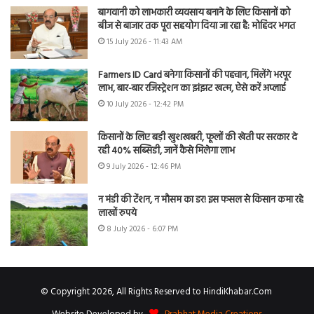
बागवानी को लाभकारी व्यवसाय बनाने के लिए किसानों को
बीज से बाजार तक पूरा सहयोग दिया जा रहा है: मोहिंदर भगत
15 July 2026 - 11:43 AM
Farmers ID Card बनेगा किसानों की पहचान, मिलेंगे भरपूर
लाभ, बार-बार रजिस्ट्रेशन का झंझट खत्म, ऐसे करें अप्लाई
10 July 2026 - 12:42 PM
किसानों के लिए बड़ी खुशखबरी, फूलों की खेती पर सरकार दे
रही 40% सब्सिडी, जानें कैसे मिलेगा लाभ
9 July 2026 - 12:46 PM
न मंडी की टेंशन, न मौसम का डर! इस फसल से किसान कमा रहे
लाखों रुपये
8 July 2026 - 6:07 PM
© Copyright 2026, All Rights Reserved to HindiKhabar.Com