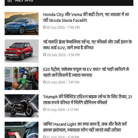
ऑटो जगत
Honda City और Verna की बढ़ी टेंशन, नए अवतार में आ
रही Skoda Slavia Facelift
30 July 2026 - 7:48 PM
नई मारुति ब्रेजा फेसलिफ्ट लॉन्च, नए फीचर्स और टर्बो इंजन के
साथ आई SUV, जानें क्या है कीमत
26 July 2026 - 3:56 PM
E20 पेट्रोल, फ्लेक्स फ्यूल या EV कार? नई गाड़ी खरीदने से
पहले जानें किसमें है ज्यादा फायदा
23 July 2026 - 7:41 PM
Triumph की लिमिटेड एडिशन बाइक लॉन्च के लिए तैयार, 21
लाख रुपये कीमत में मिलेंगे प्रीमियम फीचर्स
16 July 2026 - 3:17 PM
जानिए Hazard Light का क्या काम है, कब और कैसे करें
इसका इस्तेमाल, ज्यादातर लोग नहीं जानते सही तरीका
12 July 2026 - 6:14 PM