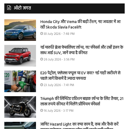
ऑटो जगत
Honda City और Verna की बढ़ी टेंशन, नए अवतार में आ
रही Skoda Slavia Facelift
30 July 2026 - 7:48 PM
नई मारुति ब्रेजा फेसलिफ्ट लॉन्च, नए फीचर्स और टर्बो इंजन के
साथ आई SUV, जानें क्या है कीमत
26 July 2026 - 3:56 PM
E20 पेट्रोल, फ्लेक्स फ्यूल या EV कार? नई गाड़ी खरीदने से
पहले जानें किसमें है ज्यादा फायदा
23 July 2026 - 7:41 PM
Triumph की लिमिटेड एडिशन बाइक लॉन्च के लिए तैयार, 21
लाख रुपये कीमत में मिलेंगे प्रीमियम फीचर्स
16 July 2026 - 3:17 PM
जानिए Hazard Light का क्या काम है, कब और कैसे करें