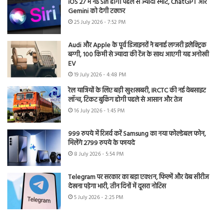
iOS 27 में नई Siri होगी पहले से ज्यादा स्मार्ट, ChatGPT और
Gemini को देगी टक्कर
25 July 2026 - 7:52 PM
Audi और Apple के पूर्व डिजाइनरों ने बनाई लग्जरी इलेक्ट्रिक
बग्गी, 100 किमी से ज्यादा की रेंज के साथ आएगी यह अनोखी
EV
19 July 2026 - 4:48 PM
रेल यात्रियों के लिए बड़ी खुशखबरी, IRCTC की नई वेबसाइट
लॉन्च, टिकट बुकिंग होगी पहले से आसान और तेज
16 July 2026 - 1:45 PM
999 रुपये में रिजर्व करें Samsung का नया फोल्डेबल फोन,
मिलेंगे 2799 रुपये के फायदे
8 July 2026 - 5:54 PM
Telegram पर सरकार का बड़ा एक्शन, फिल्में और वेब सीरीज
देखना पड़ेगा भारी, तीन दिनों में दूसरा नोटिस
5 July 2026 - 2:25 PM