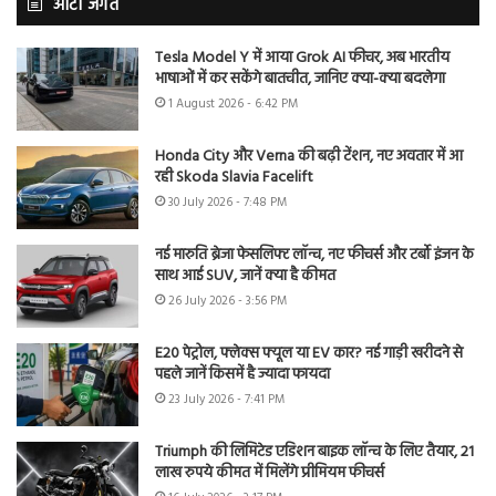
ऑटो जगत
Tesla Model Y में आया Grok AI फीचर, अब भारतीय
भाषाओं में कर सकेंगे बातचीत, जानिए क्या-क्या बदलेगा
1 August 2026 - 6:42 PM
Honda City और Verna की बढ़ी टेंशन, नए अवतार में आ
रही Skoda Slavia Facelift
30 July 2026 - 7:48 PM
नई मारुति ब्रेजा फेसलिफ्ट लॉन्च, नए फीचर्स और टर्बो इंजन के
साथ आई SUV, जानें क्या है कीमत
26 July 2026 - 3:56 PM
E20 पेट्रोल, फ्लेक्स फ्यूल या EV कार? नई गाड़ी खरीदने से
पहले जानें किसमें है ज्यादा फायदा
23 July 2026 - 7:41 PM
Triumph की लिमिटेड एडिशन बाइक लॉन्च के लिए तैयार, 21
लाख रुपये कीमत में मिलेंगे प्रीमियम फीचर्स