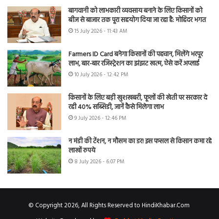
बागवानी को लाभकारी व्यवसाय बनाने के लिए किसानों को
बीज से बाजार तक पूरा सहयोग दिया जा रहा है: मोहिंदर भगत
15 July 2026 - 11:43 AM
Farmers ID Card बनेगा किसानों की पहचान, मिलेंगे भरपूर
लाभ, बार-बार रजिस्ट्रेशन का झंझट खत्म, ऐसे करें अप्लाई
10 July 2026 - 12:42 PM
किसानों के लिए बड़ी खुशखबरी, फूलों की खेती पर सरकार दे
रही 40% सब्सिडी, जानें कैसे मिलेगा लाभ
9 July 2026 - 12:46 PM
न मंडी की टेंशन, न मौसम का डर! इस फसल से किसान कमा रहे
लाखों रुपये
8 July 2026 - 6:07 PM
© Copyright 2026, All Rights Reserved to HindiKhabar.Com