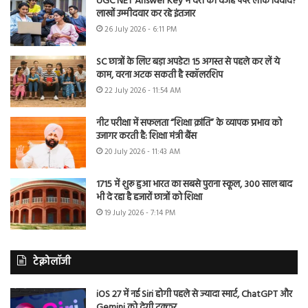
UGC NET Answer Key में देरी की वजह पेपर लीक विवाद?
लाखों उम्मीदवार कर रहे इंतजार
26 July 2026 - 6:11 PM
SC छात्रों के लिए बड़ा अपडेट! 15 अगस्त से पहले कर लें ये
काम, वरना अटक सकती है स्कॉलरशिप
22 July 2026 - 11:54 AM
नीट परीक्षा में सफलता “शिक्षा क्रांति” के व्यापक प्रभाव को
उजागर करती है: शिक्षा मंत्री बैंस
20 July 2026 - 11:43 AM
1715 में शुरू हुआ भारत का सबसे पुराना स्कूल, 300 साल बाद
भी दे रहा है हजारों छात्रों को शिक्षा
19 July 2026 - 7:14 PM
टेक्नोलॉजी
iOS 27 में नई Siri होगी पहले से ज्यादा स्मार्ट, ChatGPT और
Gemini को देगी टक्कर