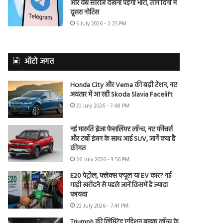
और वेब सीरीज देखना पड़ेगा भारी, तीन दिनों में
दूसरा नोटिस
5 July 2026 - 2:25 PM
ऑटो जगत
Honda City और Verna की बढ़ी टेंशन, नए
अवतार में आ रही Skoda Slavia Facelift
30 July 2026 - 7:48 PM
नई मारुति ब्रेजा फेसलिफ्ट लॉन्च, नए फीचर्स
और टर्बो इंजन के साथ आई SUV, जानें क्या है
कीमत
26 July 2026 - 3:56 PM
E20 पेट्रोल, फ्लेक्स फ्यूल या EV कार? नई
गाड़ी खरीदने से पहले जानें किसमें है ज्यादा
फायदा
23 July 2026 - 7:41 PM
Triumph की लिमिटेड एडिशन बाइक लॉन्च के