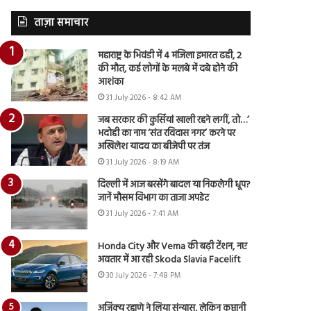
ताज़ा समाचार
महाराष्ट्र के भिवंडी में 4 मंजिला इमारत ढही, 2
की मौत, कई लोगों के मलबे में दबे होने की
आशंका
31 July 2026 - 8:42 AM
जब सरकार की कुर्सियां खाली रहने लगीं, तो…’
भदोही का नाम ‘संत रविदास नगर’ करने पर
अखिलेश यादव का बीजेपी पर तंज
31 July 2026 - 8:19 AM
दिल्ली में आज बरसेंगे बादल या निकलेगी धूप?
जानें मौसम विभाग का ताजा अपडेट
31 July 2026 - 7:41 AM
Honda City और Verna की बढ़ी टेंशन, नए
अवतार में आ रही Skoda Slavia Facelift
30 July 2026 - 7:48 PM
अजिंक्य रहाणे ने लिया संन्यास, लेकिन कप्तानी