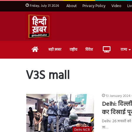
Friday, July 31 2026
About
Privacy Policy
Video
Li
Home
Live
बड़ी ख़बर
राष्ट्रीय
विदेश
राज्य
TV
V3S mall
13 January 2024 
Delhi: दिल्ली
कर दिखाई पू
Delhi: 26 जनवरी को भ
जा…
Delhi NCR