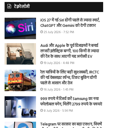
टेक्नोलॉजी
iOS 27 में नई Siri होगी पहले से ज्यादा स्मार्ट,
ChatGPT और Gemini को देगी टक्कर
25 July 2026 - 7:52 PM
Audi और Apple के पूर्व डिजाइनरों ने बनाई
लग्जरी इलेक्ट्रिक बग्गी, 100 किमी से ज्यादा
की रेंज के साथ आएगी यह अनोखी EV
19 July 2026 - 4:48 PM
रेल यात्रियों के लिए बड़ी खुशखबरी, IRCTC
की नई वेबसाइट लॉन्च, टिकट बुकिंग होगी
पहले से आसान और तेज
16 July 2026 - 1:45 PM
999 रुपये में रिजर्व करें Samsung का नया
फोल्डेबल फोन, मिलेंगे 2799 रुपये के फायदे
8 July 2026 - 5:54 PM
Telegram पर सरकार का बड़ा एक्शन, फिल्में