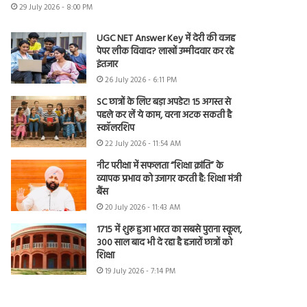
29 July 2026 - 8:00 PM
UGC NET Answer Key में देरी की वजह
पेपर लीक विवाद? लाखों उम्मीदवार कर रहे
इंतजार
26 July 2026 - 6:11 PM
SC छात्रों के लिए बड़ा अपडेट! 15 अगस्त से
पहले कर लें ये काम, वरना अटक सकती है
स्कॉलरशिप
22 July 2026 - 11:54 AM
नीट परीक्षा में सफलता “शिक्षा क्रांति” के
व्यापक प्रभाव को उजागर करती है: शिक्षा मंत्री
बैंस
20 July 2026 - 11:43 AM
1715 में शुरू हुआ भारत का सबसे पुराना स्कूल,
300 साल बाद भी दे रहा है हजारों छात्रों को
शिक्षा
19 July 2026 - 7:14 PM