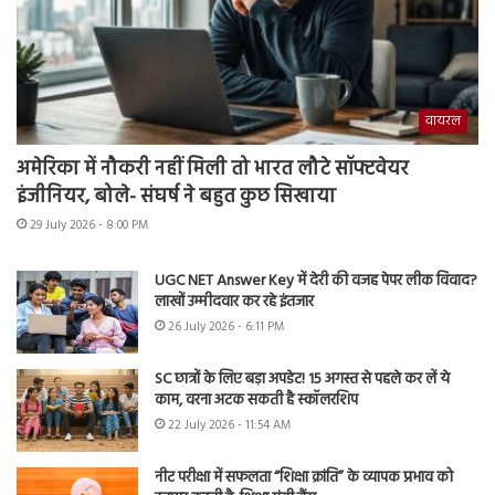
वायरल
अमेरिका में नौकरी नहीं मिली तो भारत लौटे सॉफ्टवेयर
इंजीनियर, बोले- संघर्ष ने बहुत कुछ सिखाया
29 July 2026 - 8:00 PM
UGC NET Answer Key में देरी की वजह पेपर लीक विवाद?
लाखों उम्मीदवार कर रहे इंतजार
26 July 2026 - 6:11 PM
SC छात्रों के लिए बड़ा अपडेट! 15 अगस्त से पहले कर लें ये
काम, वरना अटक सकती है स्कॉलरशिप
22 July 2026 - 11:54 AM
नीट परीक्षा में सफलता “शिक्षा क्रांति” के व्यापक प्रभाव को