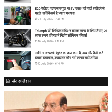
E20 पेट्रोल, फ्लेक्स फ्यूल या EV कार? नई गाड़ी खरीदने से
पहले जानें किसमें है ज्यादा फायदा
23 July 2026 - 7:41 PM
Triumph की लिमिटेड एडिशन बाइक लॉन्च के लिए तैयार, 21
लाख रुपये कीमत में मिलेंगे प्रीमियम फीचर्स
16 July 2026 - 3:17 PM
जानिए Hazard Light का क्या काम है, कब और कैसे करें
इसका इस्तेमाल, ज्यादातर लोग नहीं जानते सही तरीका
12 July 2026 - 6:14 PM
खेत खलिहान