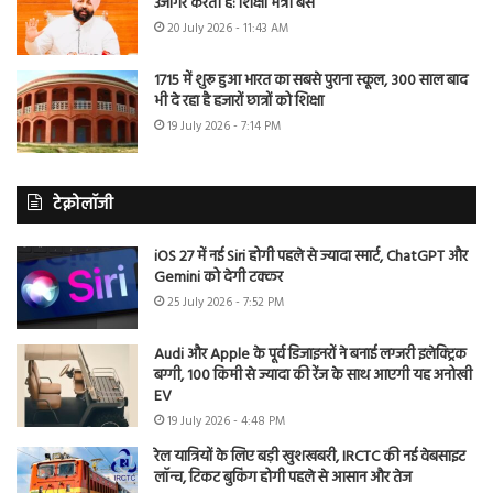
उजागर करती है: शिक्षा मंत्री बैंस
20 July 2026 - 11:43 AM
1715 में शुरू हुआ भारत का सबसे पुराना स्कूल, 300 साल बाद
भी दे रहा है हजारों छात्रों को शिक्षा
19 July 2026 - 7:14 PM
टेक्नोलॉजी
iOS 27 में नई Siri होगी पहले से ज्यादा स्मार्ट, ChatGPT और
Gemini को देगी टक्कर
25 July 2026 - 7:52 PM
Audi और Apple के पूर्व डिजाइनरों ने बनाई लग्जरी इलेक्ट्रिक
बग्गी, 100 किमी से ज्यादा की रेंज के साथ आएगी यह अनोखी
EV
19 July 2026 - 4:48 PM
रेल यात्रियों के लिए बड़ी खुशखबरी, IRCTC की नई वेबसाइट
लॉन्च, टिकट बुकिंग होगी पहले से आसान और तेज