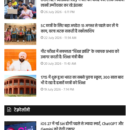
UGC NET Answer Key में देरी की वजह पेपर लीक विवाद?
लाखों उम्मीदवार कर रहे इंतजार
26 July 2026 - 6:11 PM
SC छात्रों के लिए बड़ा अपडेट! 15 अगस्त से पहले कर लें ये
काम, वरना अटक सकती है स्कॉलरशिप
22 July 2026 - 11:54 AM
नीट परीक्षा में सफलता “शिक्षा क्रांति” के व्यापक प्रभाव को
उजागर करती है: शिक्षा मंत्री बैंस
20 July 2026 - 11:43 AM
1715 में शुरू हुआ भारत का सबसे पुराना स्कूल, 300 साल बाद
भी दे रहा है हजारों छात्रों को शिक्षा
19 July 2026 - 7:14 PM
टेक्नोलॉजी
iOS 27 में नई Siri होगी पहले से ज्यादा स्मार्ट, ChatGPT और
Gemini को देगी टक्कर