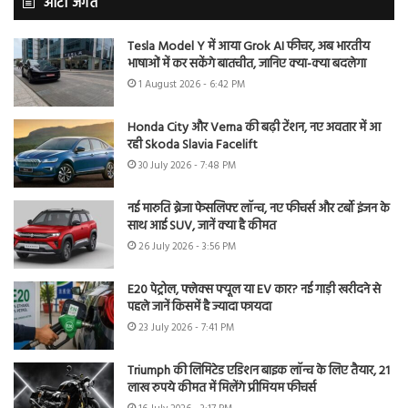
ऑटो जगत
Tesla Model Y में आया Grok AI फीचर, अब भारतीय
भाषाओं में कर सकेंगे बातचीत, जानिए क्या-क्या बदलेगा
1 August 2026 - 6:42 PM
Honda City और Verna की बढ़ी टेंशन, नए अवतार में आ
रही Skoda Slavia Facelift
30 July 2026 - 7:48 PM
नई मारुति ब्रेजा फेसलिफ्ट लॉन्च, नए फीचर्स और टर्बो इंजन के
साथ आई SUV, जानें क्या है कीमत
26 July 2026 - 3:56 PM
E20 पेट्रोल, फ्लेक्स फ्यूल या EV कार? नई गाड़ी खरीदने से
पहले जानें किसमें है ज्यादा फायदा
23 July 2026 - 7:41 PM
Triumph की लिमिटेड एडिशन बाइक लॉन्च के लिए तैयार, 21
लाख रुपये कीमत में मिलेंगे प्रीमियम फीचर्स