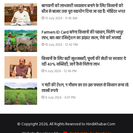
बागवानी को लाभकारी व्यवसाय बनाने के लिए किसानों को
बीज से बाजार तक पूरा सहयोग दिया जा रहा है: मोहिंदर भगत
15 July 2026 - 11:43 AM
Farmers ID Card बनेगा किसानों की पहचान, मिलेंगे भरपूर
लाभ, बार-बार रजिस्ट्रेशन का झंझट खत्म, ऐसे करें अप्लाई
10 July 2026 - 12:42 PM
किसानों के लिए बड़ी खुशखबरी, फूलों की खेती पर सरकार दे
रही 40% सब्सिडी, जानें कैसे मिलेगा लाभ
9 July 2026 - 12:46 PM
न मंडी की टेंशन, न मौसम का डर! इस फसल से किसान कमा रहे
लाखों रुपये
8 July 2026 - 6:07 PM
© Copyright 2026, All Rights Reserved to HindiKhabar.Com