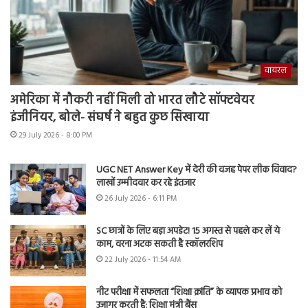
वायरल
अमेरिका में नौकरी नहीं मिली तो भारत लौटे सॉफ्टवेयर
इंजीनियर, बोले- संघर्ष ने बहुत कुछ सिखाया
29 July 2026 - 8:00 PM
UGC NET Answer Key में देरी की वजह पेपर लीक विवाद?
लाखों उम्मीदवार कर रहे इंतजार
26 July 2026 - 6:11 PM
SC छात्रों के लिए बड़ा अपडेट! 15 अगस्त से पहले कर लें ये
काम, वरना अटक सकती है स्कॉलरशिप
22 July 2026 - 11:54 AM
नीट परीक्षा में सफलता “शिक्षा क्रांति” के व्यापक प्रभाव को
उजागर करती है: शिक्षा मंत्री बैंस