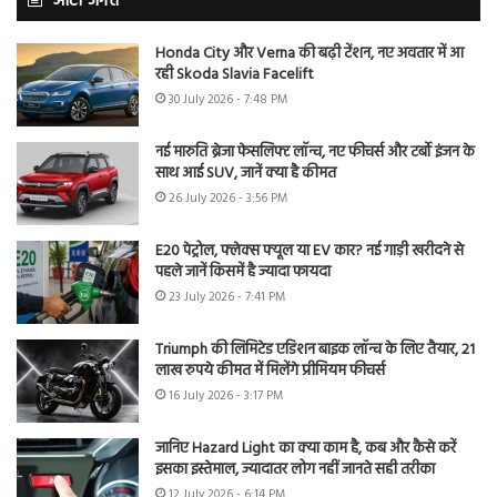
ऑटो जगत
Honda City और Verna की बढ़ी टेंशन, नए अवतार में आ
रही Skoda Slavia Facelift
30 July 2026 - 7:48 PM
नई मारुति ब्रेजा फेसलिफ्ट लॉन्च, नए फीचर्स और टर्बो इंजन के
साथ आई SUV, जानें क्या है कीमत
26 July 2026 - 3:56 PM
E20 पेट्रोल, फ्लेक्स फ्यूल या EV कार? नई गाड़ी खरीदने से
पहले जानें किसमें है ज्यादा फायदा
23 July 2026 - 7:41 PM
Triumph की लिमिटेड एडिशन बाइक लॉन्च के लिए तैयार, 21
लाख रुपये कीमत में मिलेंगे प्रीमियम फीचर्स
16 July 2026 - 3:17 PM
जानिए Hazard Light का क्या काम है, कब और कैसे करें
इसका इस्तेमाल, ज्यादातर लोग नहीं जानते सही तरीका
12 July 2026 - 6:14 PM