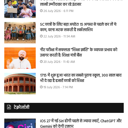
लाखों उम्मीदवार कर रहे इंतजार
26 July 2026 - 6:11 PM
SC छात्रों के लिए बड़ा अपडेट! 15 अगस्त से पहले कर लें ये
काम, वरना अटक सकती है स्कॉलरशिप
22 July 2026 - 11:54 AM
नीट परीक्षा में सफलता “शिक्षा क्रांति” के व्यापक प्रभाव को
उजागर करती है: शिक्षा मंत्री बैंस
20 July 2026 - 11:43 AM
1715 में शुरू हुआ भारत का सबसे पुराना स्कूल, 300 साल बाद
भी दे रहा है हजारों छात्रों को शिक्षा
19 July 2026 - 7:14 PM
टेक्नोलॉजी
iOS 27 में नई Siri होगी पहले से ज्यादा स्मार्ट, ChatGPT और
Gemini को देगी टक्कर