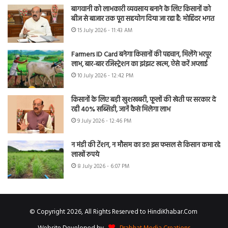
बागवानी को लाभकारी व्यवसाय बनाने के लिए किसानों को
बीज से बाजार तक पूरा सहयोग दिया जा रहा है: मोहिंदर भगत
15 July 2026 - 11:43 AM
Farmers ID Card बनेगा किसानों की पहचान, मिलेंगे भरपूर
लाभ, बार-बार रजिस्ट्रेशन का झंझट खत्म, ऐसे करें अप्लाई
10 July 2026 - 12:42 PM
किसानों के लिए बड़ी खुशखबरी, फूलों की खेती पर सरकार दे
रही 40% सब्सिडी, जानें कैसे मिलेगा लाभ
9 July 2026 - 12:46 PM
न मंडी की टेंशन, न मौसम का डर! इस फसल से किसान कमा रहे
लाखों रुपये
8 July 2026 - 6:07 PM
© Copyright 2026, All Rights Reserved to HindiKhabar.Com