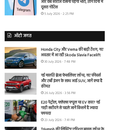
और वेब सीरीज देखना पड़ेगा भारी, तीन दिनों में
दूसरा नोटिस
5 July 2026 - 2:25 PM
ऑटो जगत
Honda City और Verna की बढ़ी टेंशन, नए
अवतार में आ रही Skoda Slavia Facelift
30 July 2026 - 7:48 PM
नई मारुति ब्रेजा फेसलिफ्ट लॉन्च, नए फीचर्स
और टर्बो इंजन के साथ आई SUV, जानें क्या है
कीमत
26 July 2026 - 3:56 PM
E20 पेट्रोल, फ्लेक्स फ्यूल या EV कार? नई
गाड़ी खरीदने से पहले जानें किसमें है ज्यादा
फायदा
23 July 2026 - 7:41 PM
Triumph की लिमिटेड एडिशन बाइक लॉन्च के