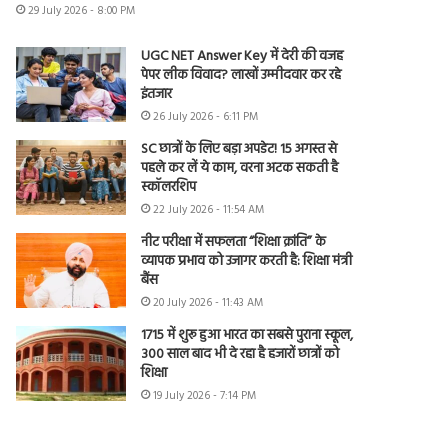
29 July 2026 - 8:00 PM
UGC NET Answer Key में देरी की वजह
पेपर लीक विवाद? लाखों उम्मीदवार कर रहे
इंतजार
26 July 2026 - 6:11 PM
SC छात्रों के लिए बड़ा अपडेट! 15 अगस्त से
पहले कर लें ये काम, वरना अटक सकती है
स्कॉलरशिप
22 July 2026 - 11:54 AM
नीट परीक्षा में सफलता “शिक्षा क्रांति” के
व्यापक प्रभाव को उजागर करती है: शिक्षा मंत्री
बैंस
20 July 2026 - 11:43 AM
1715 में शुरू हुआ भारत का सबसे पुराना स्कूल,
300 साल बाद भी दे रहा है हजारों छात्रों को
शिक्षा
19 July 2026 - 7:14 PM