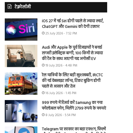
टेक्नोलॉजी
iOS 27 में नई Siri होगी पहले से ज्यादा स्मार्ट,
ChatGPT और Gemini को देगी टक्कर
25 July 2026 - 7:52 PM
Audi और Apple के पूर्व डिजाइनरों ने बनाई
लग्जरी इलेक्ट्रिक बग्गी, 100 किमी से ज्यादा
की रेंज के साथ आएगी यह अनोखी EV
19 July 2026 - 4:48 PM
रेल यात्रियों के लिए बड़ी खुशखबरी, IRCTC
की नई वेबसाइट लॉन्च, टिकट बुकिंग होगी
पहले से आसान और तेज
16 July 2026 - 1:45 PM
999 रुपये में रिजर्व करें Samsung का नया
फोल्डेबल फोन, मिलेंगे 2799 रुपये के फायदे
8 July 2026 - 5:54 PM
Telegram पर सरकार का बड़ा एक्शन, फिल्में