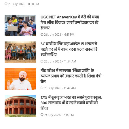
29 July 2026 - 8:00 PM
UGC NET Answer Key में देरी की वजह
पेपर लीक विवाद? लाखों उम्मीदवार कर रहे
इंतजार
26 July 2026 - 6:11 PM
SC छात्रों के लिए बड़ा अपडेट! 15 अगस्त से
पहले कर लें ये काम, वरना अटक सकती है
स्कॉलरशिप
22 July 2026 - 11:54 AM
नीट परीक्षा में सफलता “शिक्षा क्रांति” के
व्यापक प्रभाव को उजागर करती है: शिक्षा मंत्री
बैंस
20 July 2026 - 11:43 AM
1715 में शुरू हुआ भारत का सबसे पुराना स्कूल,
300 साल बाद भी दे रहा है हजारों छात्रों को
शिक्षा
19 July 2026 - 7:14 PM