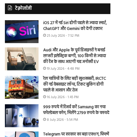
टेक्नोलॉजी
iOS 27 में नई Siri होगी पहले से ज्यादा स्मार्ट,
ChatGPT और Gemini को देगी टक्कर
25 July 2026 - 7:52 PM
Audi और Apple के पूर्व डिजाइनरों ने बनाई
लग्जरी इलेक्ट्रिक बग्गी, 100 किमी से ज्यादा
की रेंज के साथ आएगी यह अनोखी EV
19 July 2026 - 4:48 PM
रेल यात्रियों के लिए बड़ी खुशखबरी, IRCTC
की नई वेबसाइट लॉन्च, टिकट बुकिंग होगी
पहले से आसान और तेज
16 July 2026 - 1:45 PM
999 रुपये में रिजर्व करें Samsung का नया
फोल्डेबल फोन, मिलेंगे 2799 रुपये के फायदे
8 July 2026 - 5:54 PM
Telegram पर सरकार का बड़ा एक्शन, फिल्में