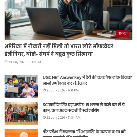
वायरल
अमेरिका में नौकरी नहीं मिली तो भारत लौटे सॉफ्टवेयर
इंजीनियर, बोले- संघर्ष ने बहुत कुछ सिखाया
29 July 2026 - 8:00 PM
UGC NET Answer Key में देरी की वजह पेपर लीक विवाद?
लाखों उम्मीदवार कर रहे इंतजार
26 July 2026 - 6:11 PM
SC छात्रों के लिए बड़ा अपडेट! 15 अगस्त से पहले कर लें ये
काम, वरना अटक सकती है स्कॉलरशिप
22 July 2026 - 11:54 AM
नीट परीक्षा में सफलता “शिक्षा क्रांति” के व्यापक प्रभाव को