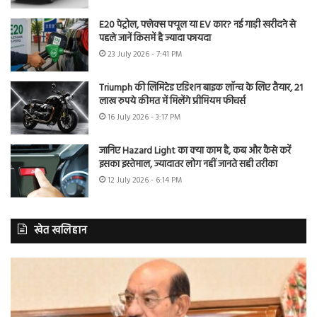
E20 पेट्रोल, फ्लेक्स फ्यूल या EV कार? नई गाड़ी खरीदने से
पहले जानें किसमें है ज्यादा फायदा
23 July 2026 - 7:41 PM
Triumph की लिमिटेड एडिशन बाइक लॉन्च के लिए तैयार, 21
लाख रुपये कीमत में मिलेंगे प्रीमियम फीचर्स
16 July 2026 - 3:17 PM
जानिए Hazard Light का क्या काम है, कब और कैसे करें
इसका इस्तेमाल, ज्यादातर लोग नहीं जानते सही तरीका
12 July 2026 - 6:14 PM
खेत खलिहान