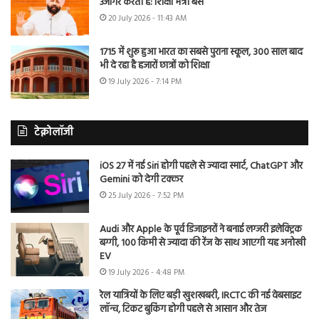
उजागर करती है: शिक्षा मंत्री बैंस
20 July 2026 - 11:43 AM
1715 में शुरू हुआ भारत का सबसे पुराना स्कूल, 300 साल बाद
भी दे रहा है हजारों छात्रों को शिक्षा
19 July 2026 - 7:14 PM
टेक्नोलॉजी
iOS 27 में नई Siri होगी पहले से ज्यादा स्मार्ट, ChatGPT और
Gemini को देगी टक्कर
25 July 2026 - 7:52 PM
Audi और Apple के पूर्व डिजाइनरों ने बनाई लग्जरी इलेक्ट्रिक
बग्गी, 100 किमी से ज्यादा की रेंज के साथ आएगी यह अनोखी
EV
19 July 2026 - 4:48 PM
रेल यात्रियों के लिए बड़ी खुशखबरी, IRCTC की नई वेबसाइट
लॉन्च, टिकट बुकिंग होगी पहले से आसान और तेज