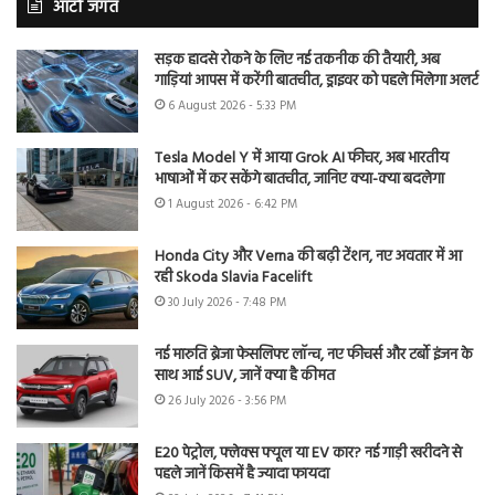
ऑटो जगत
सड़क हादसे रोकने के लिए नई तकनीक की तैयारी, अब
गाड़ियां आपस में करेंगी बातचीत, ड्राइवर को पहले मिलेगा अलर्ट
6 August 2026 - 5:33 PM
Tesla Model Y में आया Grok AI फीचर, अब भारतीय
भाषाओं में कर सकेंगे बातचीत, जानिए क्या-क्या बदलेगा
1 August 2026 - 6:42 PM
Honda City और Verna की बढ़ी टेंशन, नए अवतार में आ
रही Skoda Slavia Facelift
30 July 2026 - 7:48 PM
नई मारुति ब्रेजा फेसलिफ्ट लॉन्च, नए फीचर्स और टर्बो इंजन के
साथ आई SUV, जानें क्या है कीमत
26 July 2026 - 3:56 PM
E20 पेट्रोल, फ्लेक्स फ्यूल या EV कार? नई गाड़ी खरीदने से
पहले जानें किसमें है ज्यादा फायदा