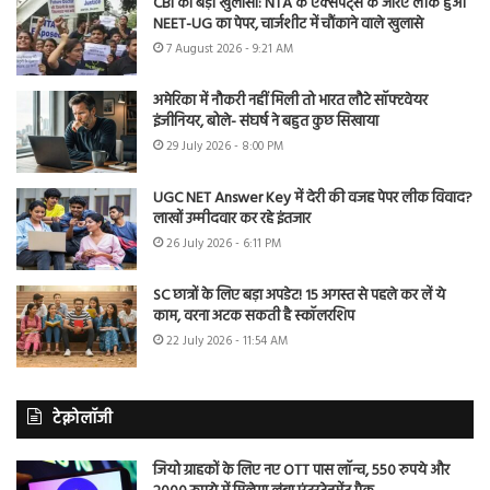
CBI का बड़ा खुलासा: NTA के एक्सपर्ट्स के जरिए लीक हुआ
NEET-UG का पेपर, चार्जशीट में चौंकाने वाले खुलासे
7 August 2026 - 9:21 AM
अमेरिका में नौकरी नहीं मिली तो भारत लौटे सॉफ्टवेयर
इंजीनियर, बोले- संघर्ष ने बहुत कुछ सिखाया
29 July 2026 - 8:00 PM
UGC NET Answer Key में देरी की वजह पेपर लीक विवाद?
लाखों उम्मीदवार कर रहे इंतजार
26 July 2026 - 6:11 PM
SC छात्रों के लिए बड़ा अपडेट! 15 अगस्त से पहले कर लें ये
काम, वरना अटक सकती है स्कॉलरशिप
22 July 2026 - 11:54 AM
टेक्नोलॉजी
जियो ग्राहकों के लिए नए OTT पास लॉन्च, 550 रुपये और