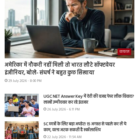
वायरल
अमेरिका में नौकरी नहीं मिली तो भारत लौटे सॉफ्टवेयर
इंजीनियर, बोले- संघर्ष ने बहुत कुछ सिखाया
29 July 2026 - 8:00 PM
UGC NET Answer Key में देरी की वजह पेपर लीक विवाद?
लाखों उम्मीदवार कर रहे इंतजार
26 July 2026 - 6:11 PM
SC छात्रों के लिए बड़ा अपडेट! 15 अगस्त से पहले कर लें ये
काम, वरना अटक सकती है स्कॉलरशिप
22 July 2026 - 11:54 AM