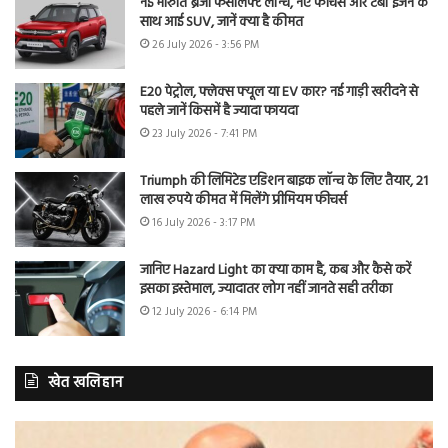
नई मारुति ब्रेजा फेसलिफ्ट लॉन्च, नए फीचर्स और टर्बो इंजन के
साथ आई SUV, जानें क्या है कीमत
26 July 2026 - 3:56 PM
E20 पेट्रोल, फ्लेक्स फ्यूल या EV कार? नई गाड़ी खरीदने से
पहले जानें किसमें है ज्यादा फायदा
23 July 2026 - 7:41 PM
Triumph की लिमिटेड एडिशन बाइक लॉन्च के लिए तैयार, 21
लाख रुपये कीमत में मिलेंगे प्रीमियम फीचर्स
16 July 2026 - 3:17 PM
जानिए Hazard Light का क्या काम है, कब और कैसे करें
इसका इस्तेमाल, ज्यादातर लोग नहीं जानते सही तरीका
12 July 2026 - 6:14 PM
खेत खलिहान