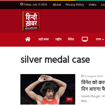
Friday, July 31 2026
About
Privacy Policy
Video
Li
Home
Live
बड़ी ख़बर
राष्ट्रीय
विदेश
राज्य
TV
silver medal case
13 August 2024 -
विनेश को करन
दिन आएगा फ
Vinesh Phogat : अपन
खेल
मेडल…