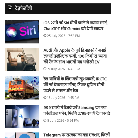
टेक्नोलॉजी
iOS 27 में नई Siri होगी पहले से ज्यादा स्मार्ट,
ChatGPT और Gemini को देगी टक्कर
25 July 2026 - 7:52 PM
Audi और Apple के पूर्व डिजाइनरों ने बनाई
लग्जरी इलेक्ट्रिक बग्गी, 100 किमी से ज्यादा
की रेंज के साथ आएगी यह अनोखी EV
19 July 2026 - 4:48 PM
रेल यात्रियों के लिए बड़ी खुशखबरी, IRCTC
की नई वेबसाइट लॉन्च, टिकट बुकिंग होगी
पहले से आसान और तेज
16 July 2026 - 1:45 PM
999 रुपये में रिजर्व करें Samsung का नया
फोल्डेबल फोन, मिलेंगे 2799 रुपये के फायदे
8 July 2026 - 5:54 PM
Telegram पर सरकार का बड़ा एक्शन, फिल्में