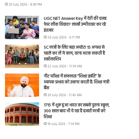
29 July 2026 - 8:00 PM
UGC NET Answer Key में देरी की वजह
पेपर लीक विवाद? लाखों उम्मीदवार कर रहे
इंतजार
26 July 2026 - 6:11 PM
SC छात्रों के लिए बड़ा अपडेट! 15 अगस्त से
पहले कर लें ये काम, वरना अटक सकती है
स्कॉलरशिप
22 July 2026 - 11:54 AM
नीट परीक्षा में सफलता “शिक्षा क्रांति” के
व्यापक प्रभाव को उजागर करती है: शिक्षा मंत्री
बैंस
20 July 2026 - 11:43 AM
1715 में शुरू हुआ भारत का सबसे पुराना स्कूल,
300 साल बाद भी दे रहा है हजारों छात्रों को
शिक्षा
19 July 2026 - 7:14 PM