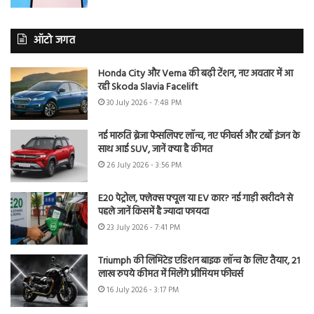
ऑटो जगत
Honda City और Verna की बढ़ी टेंशन, नए अवतार में आ
रही Skoda Slavia Facelift
30 July 2026 - 7:48 PM
नई मारुति ब्रेजा फेसलिफ्ट लॉन्च, नए फीचर्स और टर्बो इंजन के
साथ आई SUV, जानें क्या है कीमत
26 July 2026 - 3:56 PM
E20 पेट्रोल, फ्लेक्स फ्यूल या EV कार? नई गाड़ी खरीदने से
पहले जानें किसमें है ज्यादा फायदा
23 July 2026 - 7:41 PM
Triumph की लिमिटेड एडिशन बाइक लॉन्च के लिए तैयार, 21
लाख रुपये कीमत में मिलेंगे प्रीमियम फीचर्स
16 July 2026 - 3:17 PM