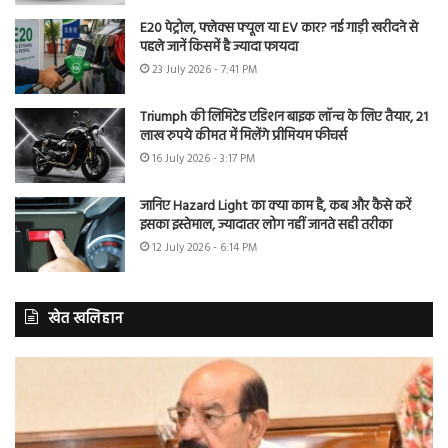
E20 पेट्रोल, फ्लेक्स फ्यूल या EV कार? नई गाड़ी खरीदने से
पहले जानें किसमें है ज्यादा फायदा
23 July 2026 - 7:41 PM
Triumph की लिमिटेड एडिशन बाइक लॉन्च के लिए तैयार, 21
लाख रुपये कीमत में मिलेंगे प्रीमियम फीचर्स
16 July 2026 - 3:17 PM
जानिए Hazard Light का क्या काम है, कब और कैसे करें
इसका इस्तेमाल, ज्यादातर लोग नहीं जानते सही तरीका
12 July 2026 - 6:14 PM
खेत खलिहान