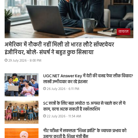
वायरल
अमेरिका में नौकरी नहीं मिली तो भारत लौटे सॉफ्टवेयर
इंजीनियर, बोले- संघर्ष ने बहुत कुछ सिखाया
29 July 2026 - 8:00 PM
UGC NET Answer Key में देरी की वजह पेपर लीक विवाद?
लाखों उम्मीदवार कर रहे इंतजार
26 July 2026 - 6:11 PM
SC छात्रों के लिए बड़ा अपडेट! 15 अगस्त से पहले कर लें ये
काम, वरना अटक सकती है स्कॉलरशिप
22 July 2026 - 11:54 AM
नीट परीक्षा में सफलता “शिक्षा क्रांति” के व्यापक प्रभाव को
उजागर करती है: शिक्षा मंत्री बैंस