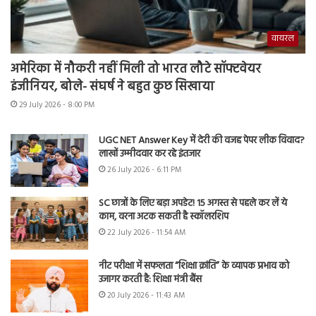
वायरल
अमेरिका में नौकरी नहीं मिली तो भारत लौटे सॉफ्टवेयर
इंजीनियर, बोले- संघर्ष ने बहुत कुछ सिखाया
29 July 2026 - 8:00 PM
UGC NET Answer Key में देरी की वजह पेपर लीक विवाद?
लाखों उम्मीदवार कर रहे इंतजार
26 July 2026 - 6:11 PM
SC छात्रों के लिए बड़ा अपडेट! 15 अगस्त से पहले कर लें ये
काम, वरना अटक सकती है स्कॉलरशिप
22 July 2026 - 11:54 AM
नीट परीक्षा में सफलता “शिक्षा क्रांति” के व्यापक प्रभाव को
उजागर करती है: शिक्षा मंत्री बैंस
20 July 2026 - 11:43 AM