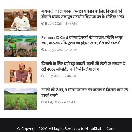
बागवानी को लाभकारी व्यवसाय बनाने के लिए किसानों को
बीज से बाजार तक पूरा सहयोग दिया जा रहा है: मोहिंदर भगत
15 July 2026 - 11:43 AM
Farmers ID Card बनेगा किसानों की पहचान, मिलेंगे भरपूर
लाभ, बार-बार रजिस्ट्रेशन का झंझट खत्म, ऐसे करें अप्लाई
10 July 2026 - 12:42 PM
किसानों के लिए बड़ी खुशखबरी, फूलों की खेती पर सरकार दे
रही 40% सब्सिडी, जानें कैसे मिलेगा लाभ
9 July 2026 - 12:46 PM
न मंडी की टेंशन, न मौसम का डर! इस फसल से किसान कमा रहे
लाखों रुपये
8 July 2026 - 6:07 PM
© Copyright 2026, All Rights Reserved to HindiKhabar.Com