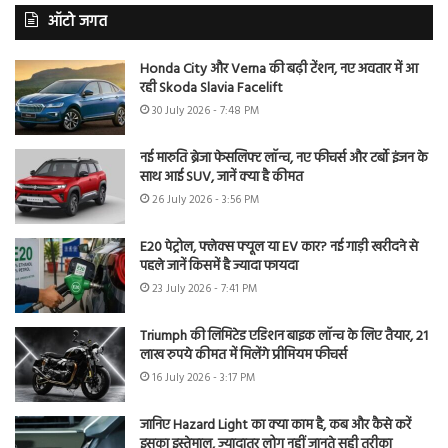
ऑटो जगत
Honda City और Verna की बढ़ी टेंशन, नए अवतार में आ
रही Skoda Slavia Facelift
30 July 2026 - 7:48 PM
नई मारुति ब्रेजा फेसलिफ्ट लॉन्च, नए फीचर्स और टर्बो इंजन के
साथ आई SUV, जानें क्या है कीमत
26 July 2026 - 3:56 PM
E20 पेट्रोल, फ्लेक्स फ्यूल या EV कार? नई गाड़ी खरीदने से
पहले जानें किसमें है ज्यादा फायदा
23 July 2026 - 7:41 PM
Triumph की लिमिटेड एडिशन बाइक लॉन्च के लिए तैयार, 21
लाख रुपये कीमत में मिलेंगे प्रीमियम फीचर्स
16 July 2026 - 3:17 PM
जानिए Hazard Light का क्या काम है, कब और कैसे करें
इसका इस्तेमाल, ज्यादातर लोग नहीं जानते सही तरीका