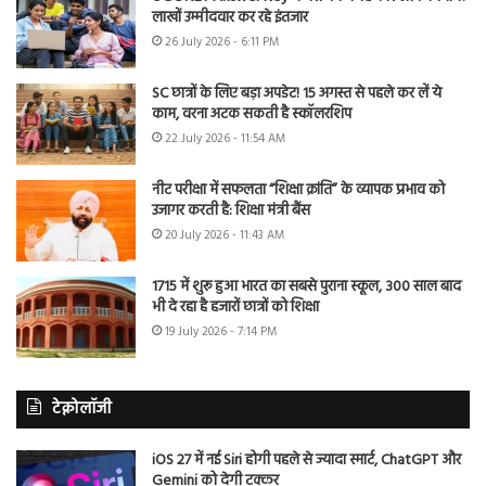
लाखों उम्मीदवार कर रहे इंतजार
26 July 2026 - 6:11 PM
SC छात्रों के लिए बड़ा अपडेट! 15 अगस्त से पहले कर लें ये
काम, वरना अटक सकती है स्कॉलरशिप
22 July 2026 - 11:54 AM
नीट परीक्षा में सफलता “शिक्षा क्रांति” के व्यापक प्रभाव को
उजागर करती है: शिक्षा मंत्री बैंस
20 July 2026 - 11:43 AM
1715 में शुरू हुआ भारत का सबसे पुराना स्कूल, 300 साल बाद
भी दे रहा है हजारों छात्रों को शिक्षा
19 July 2026 - 7:14 PM
टेक्नोलॉजी
iOS 27 में नई Siri होगी पहले से ज्यादा स्मार्ट, ChatGPT और
Gemini को देगी टक्कर