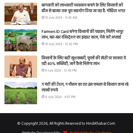
बागवानी को लाभकारी व्यवसाय बनाने के लिए किसानों को
बीज से बाजार तक पूरा सहयोग दिया जा रहा है: मोहिंदर भगत
15 July 2026 - 11:43 AM
Farmers ID Card बनेगा किसानों की पहचान, मिलेंगे भरपूर
लाभ, बार-बार रजिस्ट्रेशन का झंझट खत्म, ऐसे करें अप्लाई
10 July 2026 - 12:42 PM
किसानों के लिए बड़ी खुशखबरी, फूलों की खेती पर सरकार दे
रही 40% सब्सिडी, जानें कैसे मिलेगा लाभ
9 July 2026 - 12:46 PM
न मंडी की टेंशन, न मौसम का डर! इस फसल से किसान कमा रहे
लाखों रुपये
8 July 2026 - 6:07 PM
© Copyright 2026, All Rights Reserved to HindiKhabar.Com