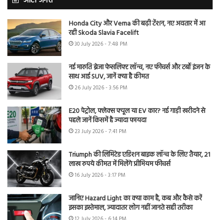
ऑटो जगत
Honda City और Verna की बढ़ी टेंशन, नए अवतार में आ
रही Skoda Slavia Facelift
30 July 2026 - 7:48 PM
नई मारुति ब्रेजा फेसलिफ्ट लॉन्च, नए फीचर्स और टर्बो इंजन के
साथ आई SUV, जानें क्या है कीमत
26 July 2026 - 3:56 PM
E20 पेट्रोल, फ्लेक्स फ्यूल या EV कार? नई गाड़ी खरीदने से
पहले जानें किसमें है ज्यादा फायदा
23 July 2026 - 7:41 PM
Triumph की लिमिटेड एडिशन बाइक लॉन्च के लिए तैयार, 21
लाख रुपये कीमत में मिलेंगे प्रीमियम फीचर्स
16 July 2026 - 3:17 PM
जानिए Hazard Light का क्या काम है, कब और कैसे करें
इसका इस्तेमाल, ज्यादातर लोग नहीं जानते सही तरीका
12 July 2026 - 6:14 PM