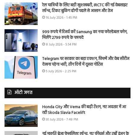
रेल यात्रियों के लिए बड़ी खुशखबरी, IRCTC की नई वेबसाइट
लॉन्च, टिकट बुकिंग होगी पहले से आसान और तेज
16 July 2026 - 1:45 PM
999 रुपये में रिजर्व करें Samsung का नया फोल्डेबल फोन,
मिलेंगे 2799 रुपये के फायदे
8 July 2026 - 5:54 PM
Telegram पर सरकार का बड़ा एक्शन, फिल्में और वेब सीरीज
देखना पड़ेगा भारी, तीन दिनों में दूसरा नोटिस
5 July 2026 - 2:25 PM
ऑटो जगत
Honda City और Verna की बढ़ी टेंशन, नए अवतार में आ
रही Skoda Slavia Facelift
30 July 2026 - 7:48 PM
नई मारुति ब्रेजा फेसलिफ्ट लॉन्च, नए फीचर्स और टर्बो इंजन के