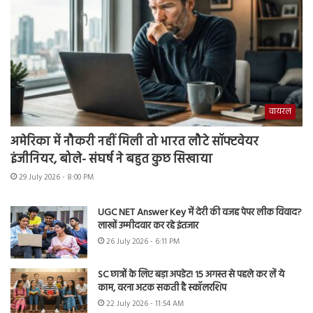
वायरल
अमेरिका में नौकरी नहीं मिली तो भारत लौटे सॉफ्टवेयर
इंजीनियर, बोले- संघर्ष ने बहुत कुछ सिखाया
29 July 2026 - 8:00 PM
UGC NET Answer Key में देरी की वजह पेपर लीक विवाद?
लाखों उम्मीदवार कर रहे इंतजार
26 July 2026 - 6:11 PM
SC छात्रों के लिए बड़ा अपडेट! 15 अगस्त से पहले कर लें ये
काम, वरना अटक सकती है स्कॉलरशिप
22 July 2026 - 11:54 AM