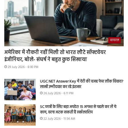
वायरल
अमेरिका में नौकरी नहीं मिली तो भारत लौटे सॉफ्टवेयर
इंजीनियर, बोले- संघर्ष ने बहुत कुछ सिखाया
29 July 2026 - 8:00 PM
UGC NET Answer Key में देरी की वजह पेपर लीक विवाद?
लाखों उम्मीदवार कर रहे इंतजार
26 July 2026 - 6:11 PM
SC छात्रों के लिए बड़ा अपडेट! 15 अगस्त से पहले कर लें ये
काम, वरना अटक सकती है स्कॉलरशिप
22 July 2026 - 11:54 AM