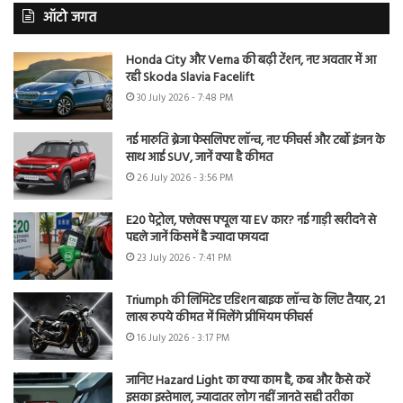
ऑटो जगत
Honda City और Verna की बढ़ी टेंशन, नए अवतार में आ
रही Skoda Slavia Facelift
30 July 2026 - 7:48 PM
नई मारुति ब्रेजा फेसलिफ्ट लॉन्च, नए फीचर्स और टर्बो इंजन के
साथ आई SUV, जानें क्या है कीमत
26 July 2026 - 3:56 PM
E20 पेट्रोल, फ्लेक्स फ्यूल या EV कार? नई गाड़ी खरीदने से
पहले जानें किसमें है ज्यादा फायदा
23 July 2026 - 7:41 PM
Triumph की लिमिटेड एडिशन बाइक लॉन्च के लिए तैयार, 21
लाख रुपये कीमत में मिलेंगे प्रीमियम फीचर्स
16 July 2026 - 3:17 PM
जानिए Hazard Light का क्या काम है, कब और कैसे करें
इसका इस्तेमाल, ज्यादातर लोग नहीं जानते सही तरीका