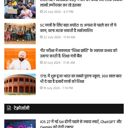
UGC NET Answer Key में देरी की वजह पेपर लीक विवाद?
लाखों उम्मीदवार कर रहे इंतजार
26 July 2026 - 6:11 PM
SC छात्रों के लिए बड़ा अपडेट! 15 अगस्त से पहले कर लें ये
काम, वरना अटक सकती है स्कॉलरशिप
22 July 2026 - 11:54 AM
नीट परीक्षा में सफलता “शिक्षा क्रांति” के व्यापक प्रभाव को
उजागर करती है: शिक्षा मंत्री बैंस
20 July 2026 - 11:43 AM
1715 में शुरू हुआ भारत का सबसे पुराना स्कूल, 300 साल बाद
भी दे रहा है हजारों छात्रों को शिक्षा
19 July 2026 - 7:14 PM
टेक्नोलॉजी
iOS 27 में नई Siri होगी पहले से ज्यादा स्मार्ट, ChatGPT और
Gemini को देगी टक्कर