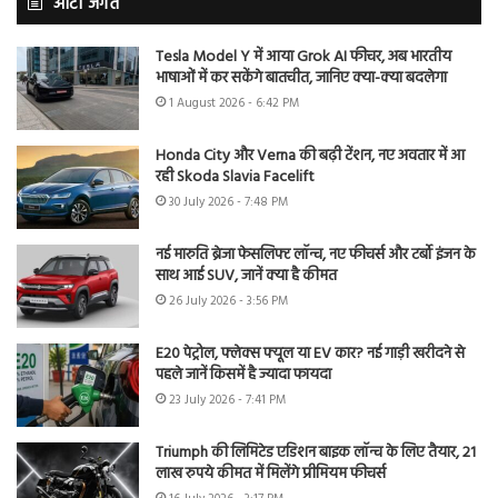
ऑटो जगत
Tesla Model Y में आया Grok AI फीचर, अब भारतीय
भाषाओं में कर सकेंगे बातचीत, जानिए क्या-क्या बदलेगा
1 August 2026 - 6:42 PM
Honda City और Verna की बढ़ी टेंशन, नए अवतार में आ
रही Skoda Slavia Facelift
30 July 2026 - 7:48 PM
नई मारुति ब्रेजा फेसलिफ्ट लॉन्च, नए फीचर्स और टर्बो इंजन के
साथ आई SUV, जानें क्या है कीमत
26 July 2026 - 3:56 PM
E20 पेट्रोल, फ्लेक्स फ्यूल या EV कार? नई गाड़ी खरीदने से
पहले जानें किसमें है ज्यादा फायदा
23 July 2026 - 7:41 PM
Triumph की लिमिटेड एडिशन बाइक लॉन्च के लिए तैयार, 21
लाख रुपये कीमत में मिलेंगे प्रीमियम फीचर्स