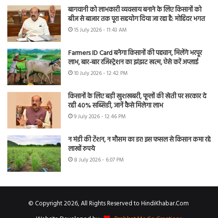
बागवानी को लाभकारी व्यवसाय बनाने के लिए किसानों को
बीज से बाजार तक पूरा सहयोग दिया जा रहा है: मोहिंदर भगत
15 July 2026 - 11:43 AM
Farmers ID Card बनेगा किसानों की पहचान, मिलेंगे भरपूर
लाभ, बार-बार रजिस्ट्रेशन का झंझट खत्म, ऐसे करें अप्लाई
10 July 2026 - 12:42 PM
किसानों के लिए बड़ी खुशखबरी, फूलों की खेती पर सरकार दे
रही 40% सब्सिडी, जानें कैसे मिलेगा लाभ
9 July 2026 - 12:46 PM
न मंडी की टेंशन, न मौसम का डर! इस फसल से किसान कमा रहे
लाखों रुपये
8 July 2026 - 6:07 PM
© Copyright 2026, All Rights Reserved to HindiKhabar.Com