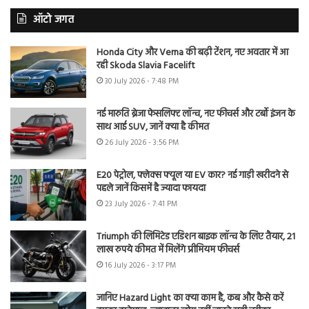
ऑटो जगत
Honda City और Verna की बढ़ी टेंशन, नए अवतार में आ
रही Skoda Slavia Facelift
30 July 2026 - 7:48 PM
नई मारुति ब्रेजा फेसलिफ्ट लॉन्च, नए फीचर्स और टर्बो इंजन के
साथ आई SUV, जानें क्या है कीमत
26 July 2026 - 3:56 PM
E20 पेट्रोल, फ्लेक्स फ्यूल या EV कार? नई गाड़ी खरीदने से
पहले जानें किसमें है ज्यादा फायदा
23 July 2026 - 7:41 PM
Triumph की लिमिटेड एडिशन बाइक लॉन्च के लिए तैयार, 21
लाख रुपये कीमत में मिलेंगे प्रीमियम फीचर्स
16 July 2026 - 3:17 PM
जानिए Hazard Light का क्या काम है, कब और कैसे करें