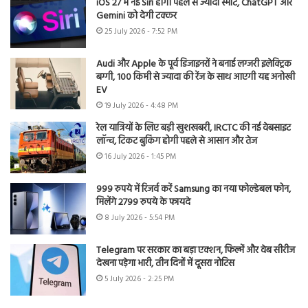
iOS 27 में नई Siri होगी पहले से ज्यादा स्मार्ट, ChatGPT और
Gemini को देगी टक्कर
25 July 2026 - 7:52 PM
Audi और Apple के पूर्व डिजाइनरों ने बनाई लग्जरी इलेक्ट्रिक
बग्गी, 100 किमी से ज्यादा की रेंज के साथ आएगी यह अनोखी
EV
19 July 2026 - 4:48 PM
रेल यात्रियों के लिए बड़ी खुशखबरी, IRCTC की नई वेबसाइट
लॉन्च, टिकट बुकिंग होगी पहले से आसान और तेज
16 July 2026 - 1:45 PM
999 रुपये में रिजर्व करें Samsung का नया फोल्डेबल फोन,
मिलेंगे 2799 रुपये के फायदे
8 July 2026 - 5:54 PM
Telegram पर सरकार का बड़ा एक्शन, फिल्में और वेब सीरीज
देखना पड़ेगा भारी, तीन दिनों में दूसरा नोटिस
5 July 2026 - 2:25 PM