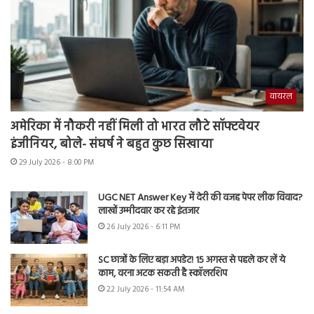
वायरल
अमेरिका में नौकरी नहीं मिली तो भारत लौटे सॉफ्टवेयर
इंजीनियर, बोले- संघर्ष ने बहुत कुछ सिखाया
29 July 2026 - 8:00 PM
UGC NET Answer Key में देरी की वजह पेपर लीक विवाद?
लाखों उम्मीदवार कर रहे इंतजार
26 July 2026 - 6:11 PM
SC छात्रों के लिए बड़ा अपडेट! 15 अगस्त से पहले कर लें ये
काम, वरना अटक सकती है स्कॉलरशिप
22 July 2026 - 11:54 AM