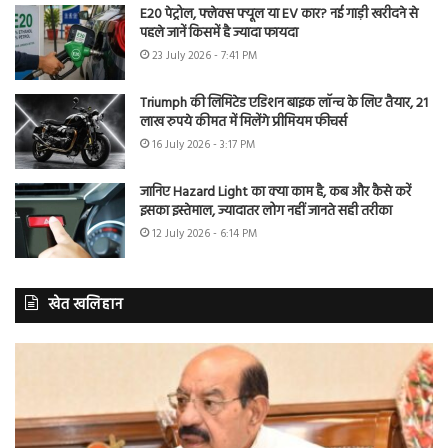
E20 पेट्रोल, फ्लेक्स फ्यूल या EV कार? नई गाड़ी खरीदने से
पहले जानें किसमें है ज्यादा फायदा
23 July 2026 - 7:41 PM
Triumph की लिमिटेड एडिशन बाइक लॉन्च के लिए तैयार, 21
लाख रुपये कीमत में मिलेंगे प्रीमियम फीचर्स
16 July 2026 - 3:17 PM
जानिए Hazard Light का क्या काम है, कब और कैसे करें
इसका इस्तेमाल, ज्यादातर लोग नहीं जानते सही तरीका
12 July 2026 - 6:14 PM
खेत खलिहान