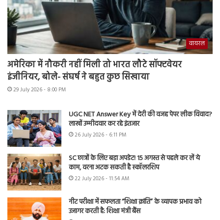
वायरल
अमेरिका में नौकरी नहीं मिली तो भारत लौटे सॉफ्टवेयर
इंजीनियर, बोले- संघर्ष ने बहुत कुछ सिखाया
29 July 2026 - 8:00 PM
UGC NET Answer Key में देरी की वजह पेपर लीक विवाद?
लाखों उम्मीदवार कर रहे इंतजार
26 July 2026 - 6:11 PM
SC छात्रों के लिए बड़ा अपडेट! 15 अगस्त से पहले कर लें ये
काम, वरना अटक सकती है स्कॉलरशिप
22 July 2026 - 11:54 AM
नीट परीक्षा में सफलता “शिक्षा क्रांति” के व्यापक प्रभाव को
उजागर करती है: शिक्षा मंत्री बैंस