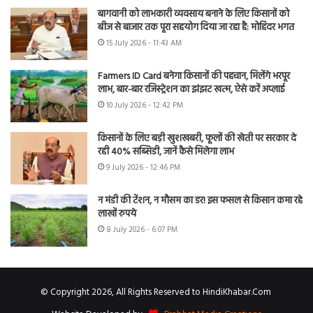
बागवानी को लाभकारी व्यवसाय बनाने के लिए किसानों को
बीज से बाजार तक पूरा सहयोग दिया जा रहा है: मोहिंदर भगत
15 July 2026 - 11:43 AM
Farmers ID Card बनेगा किसानों की पहचान, मिलेंगे भरपूर
लाभ, बार-बार रजिस्ट्रेशन का झंझट खत्म, ऐसे करें अप्लाई
10 July 2026 - 12:42 PM
किसानों के लिए बड़ी खुशखबरी, फूलों की खेती पर सरकार दे
रही 40% सब्सिडी, जानें कैसे मिलेगा लाभ
9 July 2026 - 12:46 PM
न मंडी की टेंशन, न मौसम का डर! इस फसल से किसान कमा रहे
लाखों रुपये
8 July 2026 - 6:07 PM
© Copyright 2026, All Rights Reserved to HindiKhabar.Com