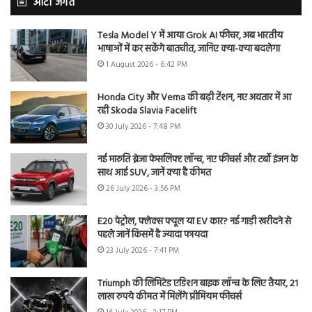
ऑटो जगत
Tesla Model Y में आया Grok AI फीचर, अब भारतीय
भाषाओं में कर सकेंगे बातचीत, जानिए क्या-क्या बदलेगा
1 August 2026 - 6:42 PM
Honda City और Verna की बढ़ी टेंशन, नए अवतार में आ
रही Skoda Slavia Facelift
30 July 2026 - 7:48 PM
नई मारुति ब्रेजा फेसलिफ्ट लॉन्च, नए फीचर्स और टर्बो इंजन के
साथ आई SUV, जानें क्या है कीमत
26 July 2026 - 3:56 PM
E20 पेट्रोल, फ्लेक्स फ्यूल या EV कार? नई गाड़ी खरीदने से
पहले जानें किसमें है ज्यादा फायदा
23 July 2026 - 7:41 PM
Triumph की लिमिटेड एडिशन बाइक लॉन्च के लिए तैयार, 21
लाख रुपये कीमत में मिलेंगे प्रीमियम फीचर्स