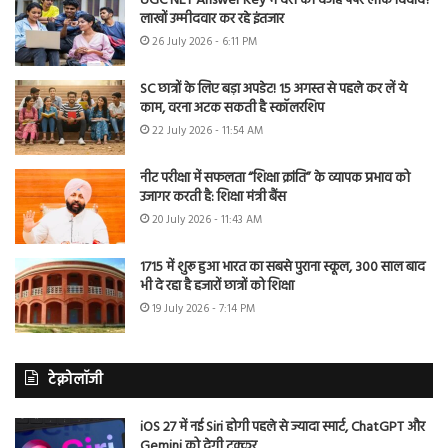
UGC NET Answer Key में देरी की वजह पेपर लीक विवाद?
लाखों उम्मीदवार कर रहे इंतजार
26 July 2026 - 6:11 PM
SC छात्रों के लिए बड़ा अपडेट! 15 अगस्त से पहले कर लें ये
काम, वरना अटक सकती है स्कॉलरशिप
22 July 2026 - 11:54 AM
नीट परीक्षा में सफलता “शिक्षा क्रांति” के व्यापक प्रभाव को
उजागर करती है: शिक्षा मंत्री बैंस
20 July 2026 - 11:43 AM
1715 में शुरू हुआ भारत का सबसे पुराना स्कूल, 300 साल बाद
भी दे रहा है हजारों छात्रों को शिक्षा
19 July 2026 - 7:14 PM
टेक्नोलॉजी
iOS 27 में नई Siri होगी पहले से ज्यादा स्मार्ट, ChatGPT और
Gemini को देगी टक्कर