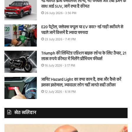
नई मारुति ब्रेजा फेसलिफ्ट लॉन्च, नए फीचर्स और टर्बो इंजन के
साथ आई SUV, जानें क्या है कीमत
26 July 2026 - 3:56 PM
E20 पेट्रोल, फ्लेक्स फ्यूल या EV कार? नई गाड़ी खरीदने से
पहले जानें किसमें है ज्यादा फायदा
23 July 2026 - 7:41 PM
Triumph की लिमिटेड एडिशन बाइक लॉन्च के लिए तैयार, 21
लाख रुपये कीमत में मिलेंगे प्रीमियम फीचर्स
16 July 2026 - 3:17 PM
जानिए Hazard Light का क्या काम है, कब और कैसे करें
इसका इस्तेमाल, ज्यादातर लोग नहीं जानते सही तरीका
12 July 2026 - 6:14 PM
खेत खलिहान