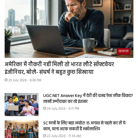
वायरल
अमेरिका में नौकरी नहीं मिली तो भारत लौटे सॉफ्टवेयर
इंजीनियर, बोले- संघर्ष ने बहुत कुछ सिखाया
29 July 2026 - 8:00 PM
UGC NET Answer Key में देरी की वजह पेपर लीक विवाद?
लाखों उम्मीदवार कर रहे इंतजार
26 July 2026 - 6:11 PM
SC छात्रों के लिए बड़ा अपडेट! 15 अगस्त से पहले कर लें ये
काम, वरना अटक सकती है स्कॉलरशिप
22 July 2026 - 11:54 AM