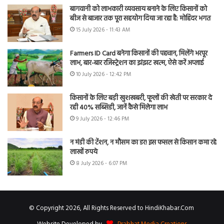
बागवानी को लाभकारी व्यवसाय बनाने के लिए किसानों को
बीज से बाजार तक पूरा सहयोग दिया जा रहा है: मोहिंदर भगत
15 July 2026 - 11:43 AM
Farmers ID Card बनेगा किसानों की पहचान, मिलेंगे भरपूर
लाभ, बार-बार रजिस्ट्रेशन का झंझट खत्म, ऐसे करें अप्लाई
10 July 2026 - 12:42 PM
किसानों के लिए बड़ी खुशखबरी, फूलों की खेती पर सरकार दे
रही 40% सब्सिडी, जानें कैसे मिलेगा लाभ
9 July 2026 - 12:46 PM
न मंडी की टेंशन, न मौसम का डर! इस फसल से किसान कमा रहे
लाखों रुपये
8 July 2026 - 6:07 PM
© Copyright 2026, All Rights Reserved to HindiKhabar.Com