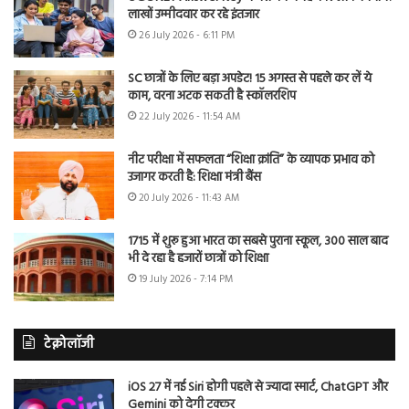
लाखों उम्मीदवार कर रहे इंतजार
26 July 2026 - 6:11 PM
SC छात्रों के लिए बड़ा अपडेट! 15 अगस्त से पहले कर लें ये
काम, वरना अटक सकती है स्कॉलरशिप
22 July 2026 - 11:54 AM
नीट परीक्षा में सफलता “शिक्षा क्रांति” के व्यापक प्रभाव को
उजागर करती है: शिक्षा मंत्री बैंस
20 July 2026 - 11:43 AM
1715 में शुरू हुआ भारत का सबसे पुराना स्कूल, 300 साल बाद
भी दे रहा है हजारों छात्रों को शिक्षा
19 July 2026 - 7:14 PM
टेक्नोलॉजी
iOS 27 में नई Siri होगी पहले से ज्यादा स्मार्ट, ChatGPT और
Gemini को देगी टक्कर