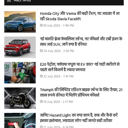
ऑटो जगत
Honda City और Verna की बढ़ी टेंशन, नए अवतार में आ
रही Skoda Slavia Facelift
30 July 2026 - 7:48 PM
नई मारुति ब्रेजा फेसलिफ्ट लॉन्च, नए फीचर्स और टर्बो इंजन के
साथ आई SUV, जानें क्या है कीमत
26 July 2026 - 3:56 PM
E20 पेट्रोल, फ्लेक्स फ्यूल या EV कार? नई गाड़ी खरीदने से
पहले जानें किसमें है ज्यादा फायदा
23 July 2026 - 7:41 PM
Triumph की लिमिटेड एडिशन बाइक लॉन्च के लिए तैयार, 21
लाख रुपये कीमत में मिलेंगे प्रीमियम फीचर्स
16 July 2026 - 3:17 PM
जानिए Hazard Light का क्या काम है, कब और कैसे करें
इसका इस्तेमाल, ज्यादातर लोग नहीं जानते सही तरीका
12 July 2026 - 6:14 PM