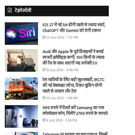
टेक्नोलॉजी
iOS 27 में नई Siri होगी पहले से ज्यादा स्मार्ट,
ChatGPT और Gemini को देगी टक्कर
25 July 2026 - 7:52 PM
Audi और Apple के पूर्व डिजाइनरों ने बनाई
लग्जरी इलेक्ट्रिक बग्गी, 100 किमी से ज्यादा
की रेंज के साथ आएगी यह अनोखी EV
19 July 2026 - 4:48 PM
रेल यात्रियों के लिए बड़ी खुशखबरी, IRCTC
की नई वेबसाइट लॉन्च, टिकट बुकिंग होगी
पहले से आसान और तेज
16 July 2026 - 1:45 PM
999 रुपये में रिजर्व करें Samsung का नया
फोल्डेबल फोन, मिलेंगे 2799 रुपये के फायदे
8 July 2026 - 5:54 PM
Telegram पर सरकार का बड़ा एक्शन, फिल्में