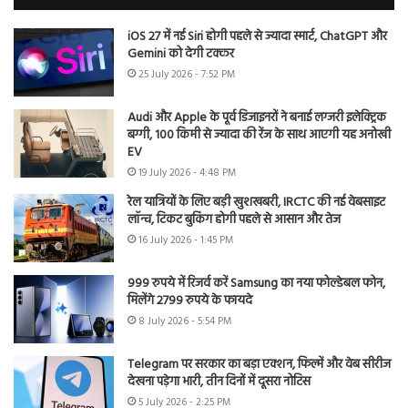
iOS 27 में नई Siri होगी पहले से ज्यादा स्मार्ट, ChatGPT और
Gemini को देगी टक्कर
25 July 2026 - 7:52 PM
Audi और Apple के पूर्व डिजाइनरों ने बनाई लग्जरी इलेक्ट्रिक
बग्गी, 100 किमी से ज्यादा की रेंज के साथ आएगी यह अनोखी
EV
19 July 2026 - 4:48 PM
रेल यात्रियों के लिए बड़ी खुशखबरी, IRCTC की नई वेबसाइट
लॉन्च, टिकट बुकिंग होगी पहले से आसान और तेज
16 July 2026 - 1:45 PM
999 रुपये में रिजर्व करें Samsung का नया फोल्डेबल फोन,
मिलेंगे 2799 रुपये के फायदे
8 July 2026 - 5:54 PM
Telegram पर सरकार का बड़ा एक्शन, फिल्में और वेब सीरीज
देखना पड़ेगा भारी, तीन दिनों में दूसरा नोटिस
5 July 2026 - 2:25 PM