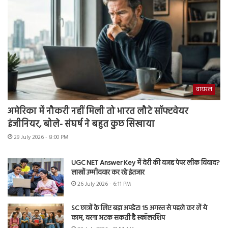
वायरल
अमेरिका में नौकरी नहीं मिली तो भारत लौटे सॉफ्टवेयर
इंजीनियर, बोले- संघर्ष ने बहुत कुछ सिखाया
29 July 2026 - 8:00 PM
UGC NET Answer Key में देरी की वजह पेपर लीक विवाद?
लाखों उम्मीदवार कर रहे इंतजार
26 July 2026 - 6:11 PM
SC छात्रों के लिए बड़ा अपडेट! 15 अगस्त से पहले कर लें ये
काम, वरना अटक सकती है स्कॉलरशिप