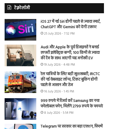
टेक्नोलॉजी
iOS 27 में नई Siri होगी पहले से ज्यादा स्मार्ट,
ChatGPT और Gemini को देगी टक्कर
25 July 2026 - 7:52 PM
Audi और Apple के पूर्व डिजाइनरों ने बनाई
लग्जरी इलेक्ट्रिक बग्गी, 100 किमी से ज्यादा
की रेंज के साथ आएगी यह अनोखी EV
19 July 2026 - 4:48 PM
रेल यात्रियों के लिए बड़ी खुशखबरी, IRCTC
की नई वेबसाइट लॉन्च, टिकट बुकिंग होगी
पहले से आसान और तेज
16 July 2026 - 1:45 PM
999 रुपये में रिजर्व करें Samsung का नया
फोल्डेबल फोन, मिलेंगे 2799 रुपये के फायदे
8 July 2026 - 5:54 PM
Telegram पर सरकार का बड़ा एक्शन, फिल्में