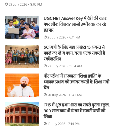
29 July 2026 - 8:00 PM
UGC NET Answer Key में देरी की वजह
पेपर लीक विवाद? लाखों उम्मीदवार कर रहे
इंतजार
26 July 2026 - 6:11 PM
SC छात्रों के लिए बड़ा अपडेट! 15 अगस्त से
पहले कर लें ये काम, वरना अटक सकती है
स्कॉलरशिप
22 July 2026 - 11:54 AM
नीट परीक्षा में सफलता “शिक्षा क्रांति” के
व्यापक प्रभाव को उजागर करती है: शिक्षा मंत्री
बैंस
20 July 2026 - 11:43 AM
1715 में शुरू हुआ भारत का सबसे पुराना स्कूल,
300 साल बाद भी दे रहा है हजारों छात्रों को
शिक्षा
19 July 2026 - 7:14 PM