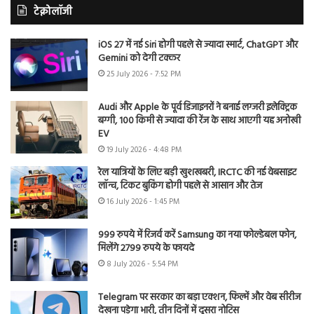
टेक्नोलॉजी
iOS 27 में नई Siri होगी पहले से ज्यादा स्मार्ट, ChatGPT और
Gemini को देगी टक्कर
25 July 2026 - 7:52 PM
Audi और Apple के पूर्व डिजाइनरों ने बनाई लग्जरी इलेक्ट्रिक
बग्गी, 100 किमी से ज्यादा की रेंज के साथ आएगी यह अनोखी
EV
19 July 2026 - 4:48 PM
रेल यात्रियों के लिए बड़ी खुशखबरी, IRCTC की नई वेबसाइट
लॉन्च, टिकट बुकिंग होगी पहले से आसान और तेज
16 July 2026 - 1:45 PM
999 रुपये में रिजर्व करें Samsung का नया फोल्डेबल फोन,
मिलेंगे 2799 रुपये के फायदे
8 July 2026 - 5:54 PM
Telegram पर सरकार का बड़ा एक्शन, फिल्में और वेब सीरीज
देखना पड़ेगा भारी, तीन दिनों में दूसरा नोटिस