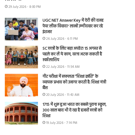
29 July 2026 - 8:00 PM
UGC NET Answer Key में देरी की वजह
पेपर लीक विवाद? लाखों उम्मीदवार कर रहे
इंतजार
26 July 2026 - 6:11 PM
SC छात्रों के लिए बड़ा अपडेट! 15 अगस्त से
पहले कर लें ये काम, वरना अटक सकती है
स्कॉलरशिप
22 July 2026 - 11:54 AM
नीट परीक्षा में सफलता “शिक्षा क्रांति” के
व्यापक प्रभाव को उजागर करती है: शिक्षा मंत्री
बैंस
20 July 2026 - 11:43 AM
1715 में शुरू हुआ भारत का सबसे पुराना स्कूल,
300 साल बाद भी दे रहा है हजारों छात्रों को
शिक्षा
19 July 2026 - 7:14 PM