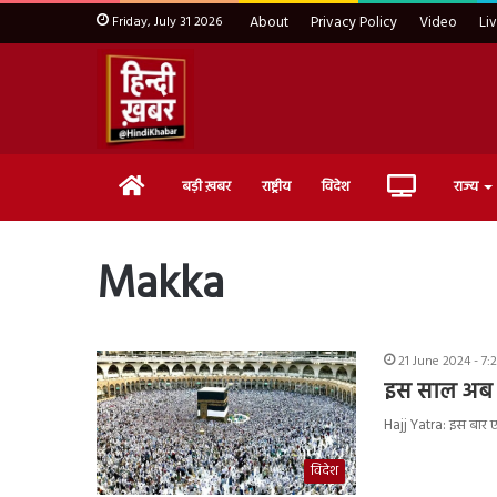
Friday, July 31 2026
About
Privacy Policy
Video
Li
Home
Live
बड़ी ख़बर
राष्ट्रीय
विदेश
राज्य
TV
Makka
21 June 2024 - 7:
इस साल अब त
Hajj Yatra: इस बार 
विदेश