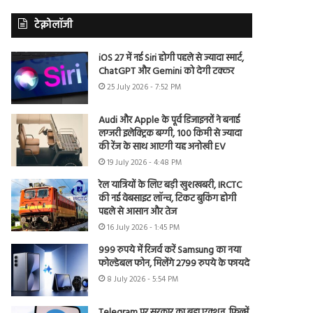
टेक्नोलॉजी
iOS 27 में नई Siri होगी पहले से ज्यादा स्मार्ट,
ChatGPT और Gemini को देगी टक्कर
25 July 2026 - 7:52 PM
Audi और Apple के पूर्व डिजाइनरों ने बनाई
लग्जरी इलेक्ट्रिक बग्गी, 100 किमी से ज्यादा
की रेंज के साथ आएगी यह अनोखी EV
19 July 2026 - 4:48 PM
रेल यात्रियों के लिए बड़ी खुशखबरी, IRCTC
की नई वेबसाइट लॉन्च, टिकट बुकिंग होगी
पहले से आसान और तेज
16 July 2026 - 1:45 PM
999 रुपये में रिजर्व करें Samsung का नया
फोल्डेबल फोन, मिलेंगे 2799 रुपये के फायदे
8 July 2026 - 5:54 PM
Telegram पर सरकार का बड़ा एक्शन, फिल्में