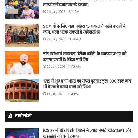
लाखों उम्मीदवार कर रहे इंतजार
26 July 2026 - 6:11 PM
SC छात्रों के लिए बड़ा अपडेट! 15 अगस्त से पहले कर लें ये
काम, वरना अटक सकती है स्कॉलरशिप
22 July 2026 - 11:54 AM
नीट परीक्षा में सफलता “शिक्षा क्रांति” के व्यापक प्रभाव को
उजागर करती है: शिक्षा मंत्री बैंस
20 July 2026 - 11:43 AM
1715 में शुरू हुआ भारत का सबसे पुराना स्कूल, 300 साल बाद
भी दे रहा है हजारों छात्रों को शिक्षा
19 July 2026 - 7:14 PM
टेक्नोलॉजी
iOS 27 में नई Siri होगी पहले से ज्यादा स्मार्ट, ChatGPT और
Gemini को देगी टक्कर