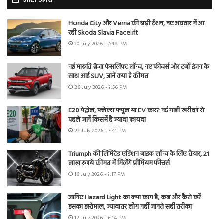
ऑटो जगत
Honda City और Verna की बढ़ी टेंशन, नए अवतार में आ
रही Skoda Slavia Facelift
30 July 2026 - 7:48 PM
नई मारुति ब्रेजा फेसलिफ्ट लॉन्च, नए फीचर्स और टर्बो इंजन के
साथ आई SUV, जानें क्या है कीमत
26 July 2026 - 3:56 PM
E20 पेट्रोल, फ्लेक्स फ्यूल या EV कार? नई गाड़ी खरीदने से
पहले जानें किसमें है ज्यादा फायदा
23 July 2026 - 7:41 PM
Triumph की लिमिटेड एडिशन बाइक लॉन्च के लिए तैयार, 21
लाख रुपये कीमत में मिलेंगे प्रीमियम फीचर्स
16 July 2026 - 3:17 PM
जानिए Hazard Light का क्या काम है, कब और कैसे करें
इसका इस्तेमाल, ज्यादातर लोग नहीं जानते सही तरीका
12 July 2026 - 6:14 PM