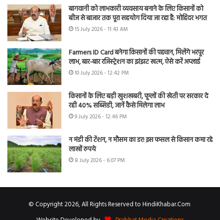
बागवानी को लाभकारी व्यवसाय बनाने के लिए किसानों को
बीज से बाजार तक पूरा सहयोग दिया जा रहा है: मोहिंदर भगत
15 July 2026 - 11:43 AM
Farmers ID Card बनेगा किसानों की पहचान, मिलेंगे भरपूर
लाभ, बार-बार रजिस्ट्रेशन का झंझट खत्म, ऐसे करें अप्लाई
10 July 2026 - 12:42 PM
किसानों के लिए बड़ी खुशखबरी, फूलों की खेती पर सरकार दे
रही 40% सब्सिडी, जानें कैसे मिलेगा लाभ
9 July 2026 - 12:46 PM
न मंडी की टेंशन, न मौसम का डर! इस फसल से किसान कमा रहे
लाखों रुपये
8 July 2026 - 6:07 PM
© Copyright 2026, All Rights Reserved to HindiKhabar.Com