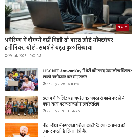
वायरल
अमेरिका में नौकरी नहीं मिली तो भारत लौटे सॉफ्टवेयर
इंजीनियर, बोले- संघर्ष ने बहुत कुछ सिखाया
29 July 2026 - 8:00 PM
UGC NET Answer Key में देरी की वजह पेपर लीक विवाद?
लाखों उम्मीदवार कर रहे इंतजार
26 July 2026 - 6:11 PM
SC छात्रों के लिए बड़ा अपडेट! 15 अगस्त से पहले कर लें ये
काम, वरना अटक सकती है स्कॉलरशिप
22 July 2026 - 11:54 AM
नीट परीक्षा में सफलता “शिक्षा क्रांति” के व्यापक प्रभाव को
उजागर करती है: शिक्षा मंत्री बैंस