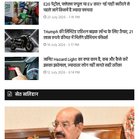
E20 पेट्रोल, फ्लेक्स फ्यूल या EV कार? नई गाड़ी खरीदने से
पहले जानें किसमें है ज्यादा फायदा
23 July 2026 - 7:41 PM
Triumph की लिमिटेड एडिशन बाइक लॉन्च के लिए तैयार, 21
लाख रुपये कीमत में मिलेंगे प्रीमियम फीचर्स
16 July 2026 - 3:17 PM
जानिए Hazard Light का क्या काम है, कब और कैसे करें
इसका इस्तेमाल, ज्यादातर लोग नहीं जानते सही तरीका
12 July 2026 - 6:14 PM
खेत खलिहान