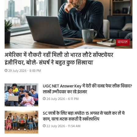
वायरल
अमेरिका में नौकरी नहीं मिली तो भारत लौटे सॉफ्टवेयर
इंजीनियर, बोले- संघर्ष ने बहुत कुछ सिखाया
29 July 2026 - 8:00 PM
UGC NET Answer Key में देरी की वजह पेपर लीक विवाद?
लाखों उम्मीदवार कर रहे इंतजार
26 July 2026 - 6:11 PM
SC छात्रों के लिए बड़ा अपडेट! 15 अगस्त से पहले कर लें ये
काम, वरना अटक सकती है स्कॉलरशिप
22 July 2026 - 11:54 AM